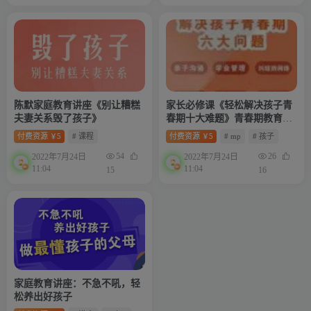
陈默家庭教育讲座《别让糟糕
家长必修课《轻松解决孩子青
夫妻关系毁了孩子》
春期十大难题》青春期教育讲
座
付费资源
5
# 课程
付费资源
5
# mp
# 孩子
￥
￥
54
26
2022年7月24日
2022年7月24日
11:04
11:04
15
16
家庭教育讲座：不急不吼，轻
松养出好孩子