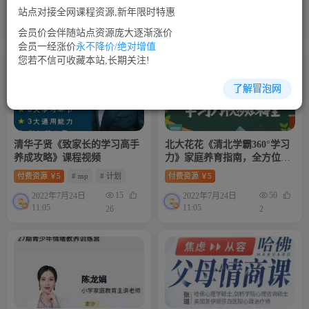
站点对接全网课程资源,新年限时特惠
79
50
2022年7月24日
2022年7月24日
11:05
11:05
1
13
会员价会伴随站点资源庞大逐渐涨价
会员一经涨价
永不降价/绝对增值
您若不信可收藏本站,长期关注!
了解冒泡网
清华子贤《致家长的学习高手
北大花花《清北学霸360°学习
养成攻略》课程视频
力》家庭养育指南，全方位解
决学习和成长问题
付费资源
5
# mp
# 计划
付费资源
5
￥
￥
15
50
2022年7月24日
2022年7月24日
11:05
11:05
26
2