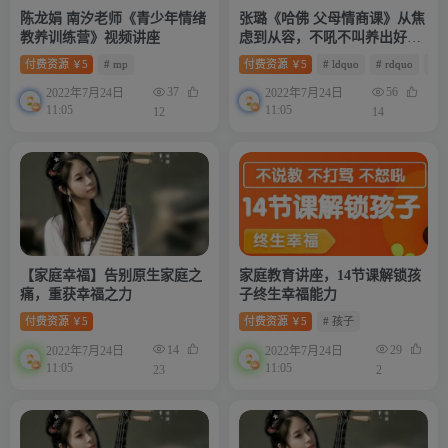
陈龙娟 南汐老师《青少年情绪
张璐《哈佛 父母情商课》从焦
教养训练营》视频讲座
虑到从容，不吼不叫养出好孩
子
付费资源
5
# mp
付费资源
5
# ldquo
# rdquo
# 
￥
￥
37
56
2022年7月24日
2022年7月24日
11:05
11:05
12
14
【家庭幸福】告别原生家庭之
家庭教育讲座，14节课解锁孩
痛，重获幸福之力
子终生幸福能力
付费资源
5
付费资源
5
# 孩子
￥
￥
14
29
2022年7月24日
2022年7月24日
11:05
11:05
23
2