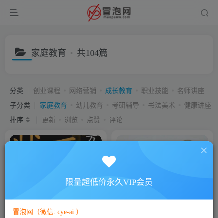
家庭教育
共104篇
分类
创业课程
网络营销
成长教育
职业技能
名师讲座
子分类
家庭教育
幼儿教育
考研辅导
书法美术
健康讲座
排序
更新
浏览
点赞
评论
限量超低价永久VIP会员
阿留《状元方法论》科学学习
北大米妈家长教育《学习动力
指南，提升家长认知
课》找到动力，开启人生发动
冒泡网（微信: cye-ai ）
机
付费资源
5
付费资源
5
# 目标
￥
￥