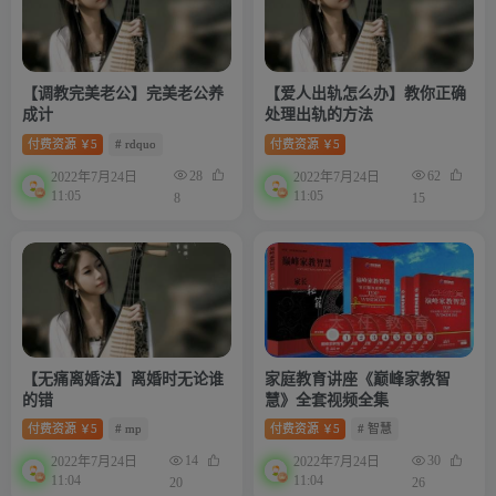
【调教完美老公】完美老公养
【爱人出轨怎么办】教你正确
成计
处理出轨的方法
付费资源
5
# rdquo
付费资源
5
￥
￥
28
62
2022年7月24日
2022年7月24日
11:05
11:05
8
15
【无痛离婚法】离婚时无论谁
家庭教育讲座《巅峰家教智
的错
慧》全套视频全集
付费资源
5
# mp
付费资源
5
# 智慧
￥
￥
14
30
2022年7月24日
2022年7月24日
11:04
11:04
20
26