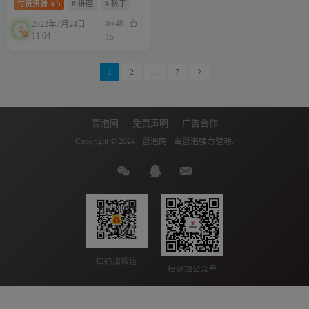
付费资源
5
# 讲座
# 孩子
￥
48
2022年7月24日
11:04
15
1
2
…
7
冒泡网
免责声明
广告合作
Copyright © 2024 ·
冒泡网
· 由
冒泡
强力驱动.
扫码加微信
扫码加公众号