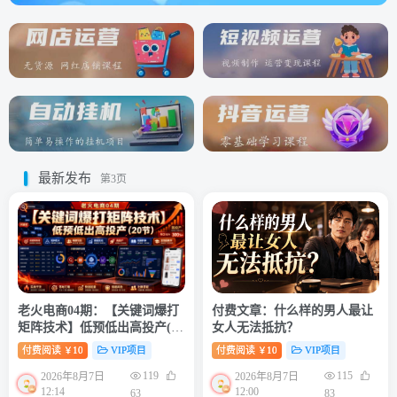
最新发布
第3页
老火电商04期：【关键词爆打
付费文章：什么样的男人最让
矩阵技术】低预低出高投产(20
女人无法抵抗？
节)
付费阅读
10
VIP项目
付费阅读
10
VIP项目
￥
￥
119
115
2026年8月7日
2026年8月7日
12:14
12:00
63
83