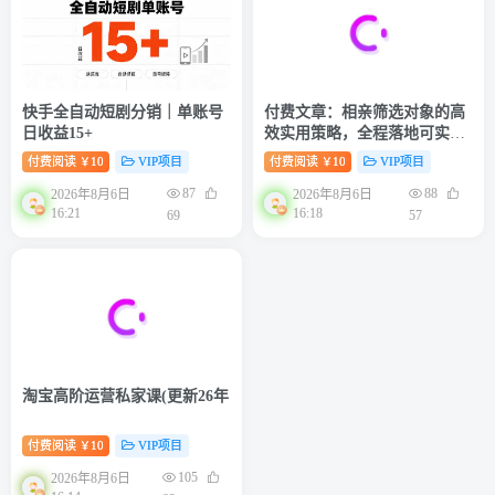
快手全自动短剧分销｜单账号
付费文章：相亲筛选对象的高
日收益15+
效实用策略，全程落地可实
操，规避短择、利己型相亲对
付费阅读
10
VIP项目
付费阅读
10
VIP项目
￥
￥
象
87
88
2026年8月6日
2026年8月6日
16:21
16:18
69
57
淘宝高阶运营私家课(更新26年
付费阅读
10
VIP项目
￥
105
2026年8月6日