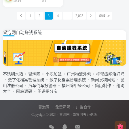
16:14
83
1
2
3
4
…
2,023
跳转
冒泡网自动赚钱系统
不锈钢水箱
冒泡网
小吃加盟
广州物流外包
抑郁症能治好吗
数字化档案管理系统
数字化档案管理系统
新闻发稿网站
昆
山注册公司
汽车倒车报警器
福州除甲醛公司
简历制作
组词
大全
网站源码
英语提分宝
冒泡网
免责声明
广告合作
Copyright © 2024 ·
冒泡网
· 由
冒泡
强力驱动.