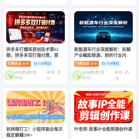
拼多多打爆班原创技术第62
新能源车行业深度解析：拆解
期，拼多多双打强付费，原创
产业崛起根源，剖析行业内卷
起店技术，稳权重高投产
与海外贸易争端现状
付费阅读
10
VIP项目
付费阅读
10
VIP项目
￥
￥
86
83
2026年8月7日
2026年8月7日
10:02
02:02
57
74
别再瞎打工！小程序副业每天
叶老师·故事IP全能剪辑创作课
稳定躺赚200+