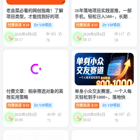
老韭菜必看的网创指南！了解
26年落地项目实践首推，一部
项目类型，才能找到好的项
手机，轻松日入500+，长期稳
目，才能拿到想要的结果
定
付费阅读
10
VIP项目
付费阅读
10
VIP项目
￥
￥
105
117
2026年8月6日
2026年8月6日
18:17
18:15
78
59
付费文章：相亲筛选对象的高
单身小众交友赛道，一个人每
效实用策略
天轻松到手1000+，落地快、
见效稳【揭秘】
付费阅读
10
VIP项目
付费阅读
10
VIP项目
￥
￥
80
107
2026年8月6日
2026年8月6日
18:09
18:02
71
70