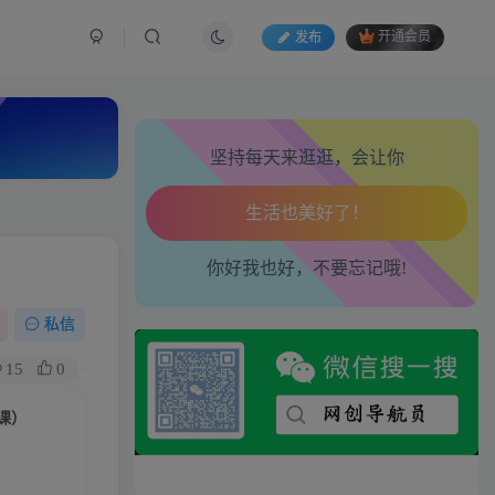
走路也有劲了！
发布
开通会员
腿也不痛了！
腰也不酸了！
坚持每天来逛逛，会让你
工作也轻松了！
你好我也好，不要忘记哦!
私信
15
0
节课）