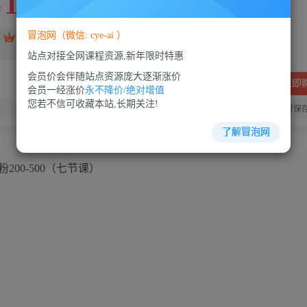
10
88
￥
￥
冒泡网（微信: cye-ai ）
免费
SVIP会员
VIP会员
免费
站点对接全网课程资源,新年限时特惠
会员价会伴随站点资源庞大逐渐涨价
立即
会员一经涨价
永不降价/绝对增值
您若不信可收藏本站,长期关注!
您当前未登录！建议登陆后购买，可保
了解冒泡网
00-500（七节课）