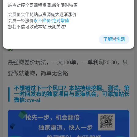
免费
免费
VIP会员
SVIP会员
站点对接全网课程资源,新年限时特惠
立即购买
会员价会伴随站点资源庞大逐渐涨价
会员一经涨价
永不降价/绝对增值
您当前未登录！建议登陆后购买，可保存购买订单
您若不信可收藏本站,长期关注!
了解冒泡网
最强赚差价玩法，一天100单，一单利润20-30，只
要做就能赚，简单无套路
不想错过下一个风口？本站持续挖掘、测试，第
一时间发布的独家项目与蓝海机会，可添加站长
微信:cye-ai