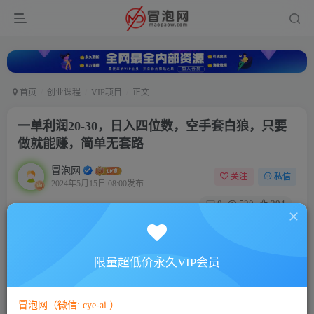
首页
创业课程
VIP项目
正文
一单利润20-30，日入四位数，空手套白狼，只要
做就能赚，简单无套路
冒泡网
关注
私信
2024年5月15日 08:00发布
0
520
394
付费资源
已售 3
一单利润20-30，日入四位数，空手套白狼，只要做就能赚，简单无套路
限量超低价永久VIP会员
此内容为付费资源，请付费后查看
9.9
￥
冒泡网（微信: cye-ai ）