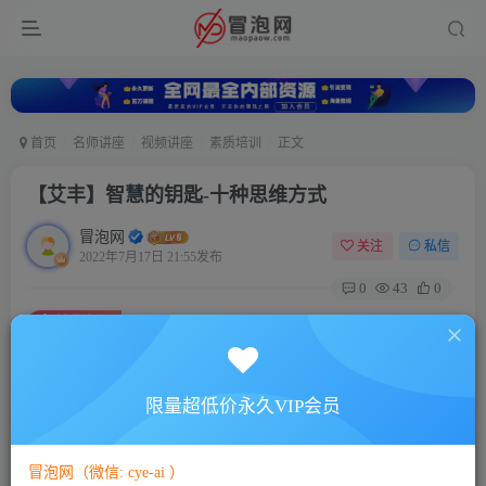
首页
名师讲座
视频讲座
素质培训
正文
【艾丰】智慧的钥匙-十种思维方式
冒泡网
关注
私信
2022年7月17日 21:55发布
0
43
0
付费资源
【艾丰】智慧的钥匙-十种思维方式
此内容为付费资源，请付费后查看
5
限量超低价永久VIP会员
88
￥
￥
免费
免费
VIP会员
SVIP会员
冒泡网（微信: cye-ai ）