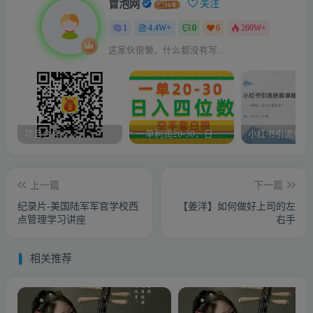
冒泡网
关注
1
4.4W+
0
6
269W+
这家伙很懒，什么都没有写...
项目合作
一单利润20-30，日入四位数，空手套白狼，只要做就能赚，简单无套路
上一篇
下一篇
纪录片-美国陆军军官学校西
【姜洋】如何做好上司的左
点管理学习讲座
右手
相关推荐