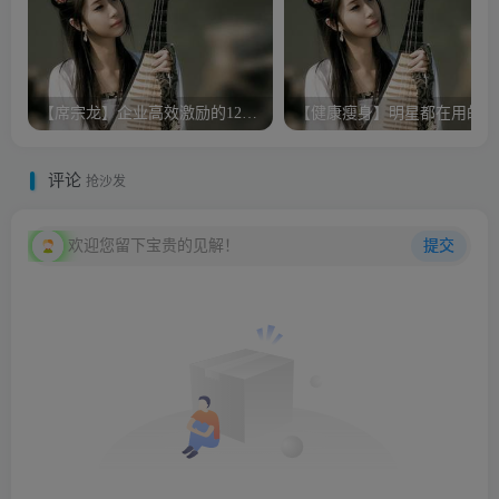
【席宗龙】企业高效激励的12法则
【
评论
抢沙发
欢迎您留下宝贵的见解！
提交