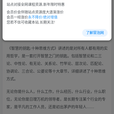
站点对接全网课程资源,新年限时特惠
立即购买
会员价会伴随站点资源庞大逐渐涨价
您当前未登录！建议登陆后购买，可保存购买订单
会员一经涨价
永不降价/绝对增值
您若不信可收藏本站,长期关注!
了解冒泡网
素质培训培训课程视频讲座简介：
《智慧的钥匙:十种思维方式》讲述的是对所有人都有用的实
用哲学，是一套打开智慧之门的钥匙。包括智慧论和二三
论、中性论、有无论、关系论、竹竿论、层次论、匹配论、
协调论、三合论、公婆论等十大章节，详细讲述了十种思维
方式。
无论你是什么人，什么工作，什么经历，什么行业，什么职
位，无论你是日理万机的领导者，是长期专注某个行业的专
家，是平凡的工作人员，还是初出茅庐的年轻人……