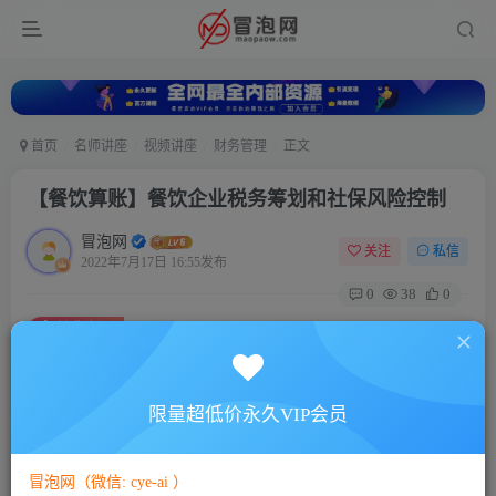
首页
名师讲座
视频讲座
财务管理
正文
【餐饮算账】餐饮企业税务筹划和社保风险控制
冒泡网
关注
私信
2022年7月17日 16:55发布
0
38
0
付费资源
【餐饮算账】餐饮企业税务筹划和社保风险控制
此内容为付费资源，请付费后查看
5
限量超低价永久VIP会员
88
￥
￥
免费
免费
VIP会员
SVIP会员
冒泡网（微信: cye-ai ）