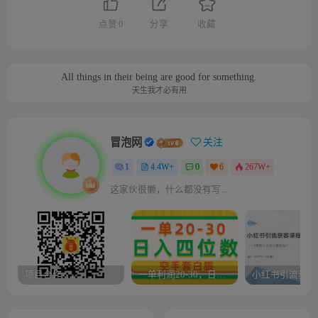
点赞
0
分享
收藏
All things in their being are good for something.
天生我才必有用
冒泡网
关注
1
4.4W+
0
6
267W+
这家伙很懒，什么都没有写...
项目合作
一单利润20-30，日入四位数，空手套白狼，只要做就能赚，简单无套路