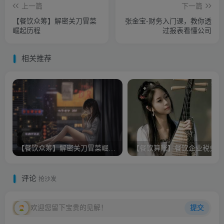
上一篇
下一篇
【餐饮众筹】解密关刀冒菜
张金宝-财务入门课，教你透
崛起历程
过报表看懂公司
相关推荐
【餐饮众筹】解密关刀冒菜崛起历程
【
评论
抢沙发
欢迎您留下宝贵的见解！
提交