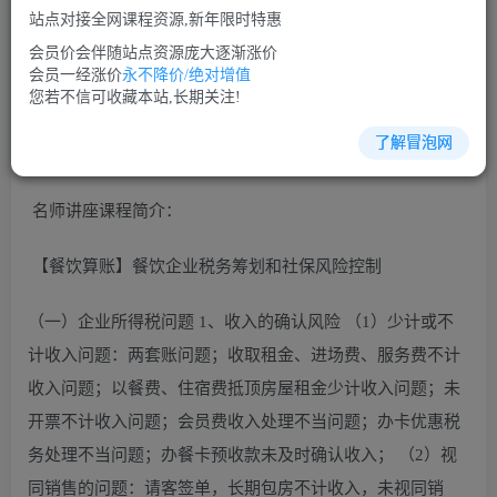
站点对接全网课程资源,新年限时特惠
立即购买
会员价会伴随站点资源庞大逐渐涨价
您当前未登录！建议登陆后购买，可保存购买订单
会员一经涨价
永不降价/绝对增值
您若不信可收藏本站,长期关注!
了解冒泡网
财务管理培训课程视频讲座简介：
名师讲座课程简介：
【餐饮算账】餐饮企业税务筹划和社保风险控制
（一）企业所得税问题 1、收入的确认风险 （1）少计或不
计收入问题：两套账问题；收取租金、进场费、服务费不计
收入问题；以餐费、住宿费抵顶房屋租金少计收入问题；未
开票不计收入问题；会员费收入处理不当问题；办卡优惠税
务处理不当问题；办餐卡预收款未及时确认收入； （2）视
同销售的问题：请客签单，长期包房不计收入，未视同销