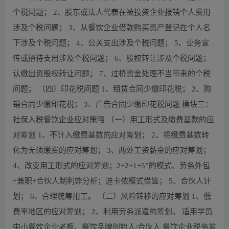
个税问题； 2、股东或法人代表在被投资企业报销个人费用
涉及个税问题； 3、从餐饮企业借款购买资产登记在个人名
下涉及个税问题； 4、公关支出涉及个税问题； 5、业务宣
传或招待支出涉及个税问题； 6、股权转让涉及个税问题；
认缴出资股权转让问题； 7、过桥资金处理不当带来的个税
问题； （四）印花税问题 1、租赁合同少缴印花税； 2、购
销合同少缴印花税； 3、广告合同少缴印花税问题 模块三：
社保入税餐饮企业应对策略 （一）用工形式及缴费基数的应
对筹划 1、不计入缴费基数的应对筹划； 2、将缴费基数转
化为无须缴费的应对筹划； 3、两处工资薪金的应对筹划；
4、改变用工形式的应对筹划；2+2+1+5”的模式、劳务外包
+兼职+合伙人制利弊分析；迪卡侬模式借鉴； 5、合伙人计
划； 6、合理统筹用工。 （二）风险转移的应对筹划 1、低
费率地区的应对筹划； 2、利用劳务派遣的筹划。 适用学员
中小餐饮企业老板、餐饮品牌创始人/合伙人 餐饮企业税务筹