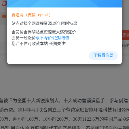
5
88
￥
￥
冒泡网（微信: cye-ai ）
免费
SVIP会员
VIP会员
免费
站点对接全网课程资源,新年限时特惠
会员价会伴随站点资源庞大逐渐涨价
立即
会员一经涨价
永不降价/绝对增值
您若不信可收藏本站,长期关注!
您当前未登录！建议登陆后购买，可保
了解冒泡网
，曾被评为全国十大新锐策划人，十大成功营销操盘手；参与创建
奇迹。2014年4月联合创立三个爸爸家庭智能环境科技有限公司
两小时100万、10小时200万、30天1122.6万的中国产品众
网产品观 用户体验 互联网时代下的产品研发，不是闭门造车的主观