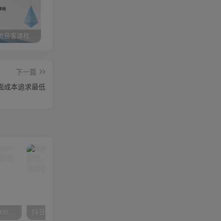
小红书引流获客课程：0基础日引100+精准客户
携手实战陪跑，领跑成功之路 ——点击开启您的蜕变之旅
快手图文带货3.0，无脑搬运，每日收入1000＋，非常适合新手小白
下一篇
面成本追求最低
抖音无人直播，一天躺赚3000+，0粉手机就能做，新手小白均可操作
抖音无人直播2.0玩法，不违规不封号，轻松日入3000+，一部手机0粉开播