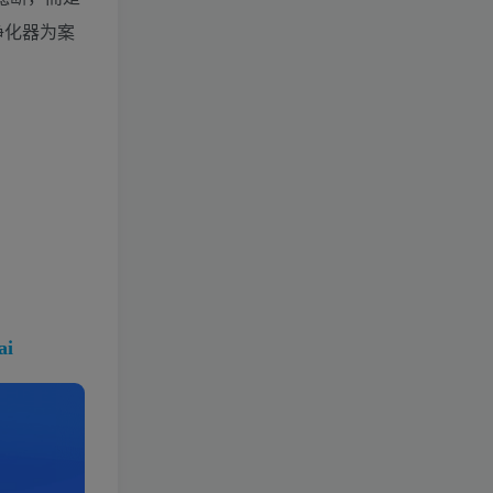
净化器为案
i