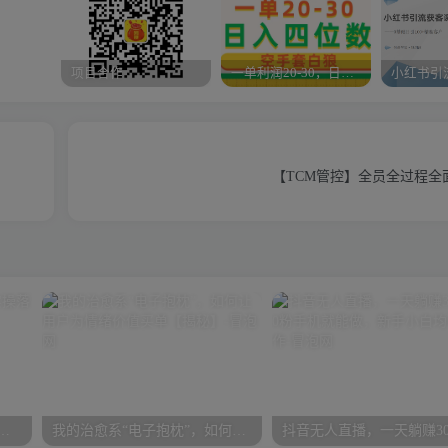
项目合作
一单利润20-30，日入四位数，空手套白狼，只要做就能赚，简单无套路
【TCM管控】全员全过程全
入300-1000+实操落地项目
我的治愈系“电子抱枕”，如何让用户为情绪价值买单【揭秘】