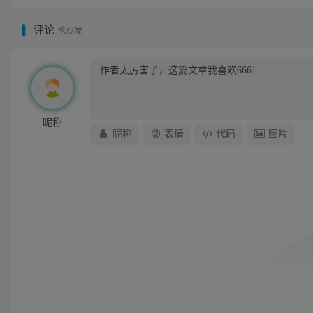
评论
抢沙发
昵称
昵称
表情
代码
图片