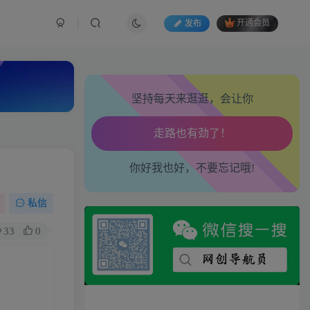
发布
开通会员
生活也美好了！
坚持每天来逛逛，会让你
心情也舒畅了！
走路也有劲了！
你好我也好，不要忘记哦!
腿也不痛了！
私信
腰也不酸了！
33
0
工作也轻松了！