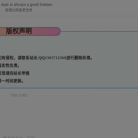
 man is always a good listener.
智慧比财富更宝贵
版权声明
有侵权，请联系站长 QQ
1303712368
进行删除处理。
真实性负责。
发现请向站长举报
第一时间更新。
THE END