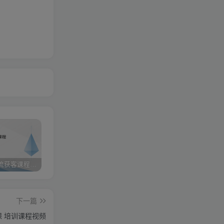
小红书引流获客课程：0基础日引100+精准客户
携手实战陪跑，领跑成功之路 ——点击开启您的蜕变之旅
快手图文带货3.0，无脑搬运，每日收入1000＋，非常适合新手小白
下一篇
 培训课程视频