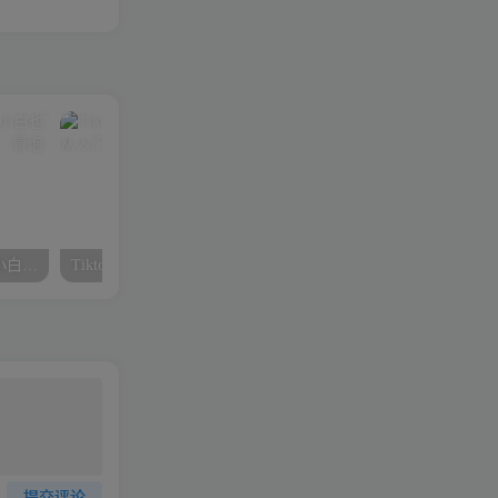
知识付费入门9.9进群玩法小白也能轻松玩转网创行业【揭秘】
Tiktok Ads实操教程，Tiktok广告从入门到精通
提交评论