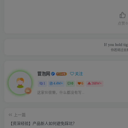
点赞
0
If you hold ti
你若将过去
冒泡网
关注
1
4.4W+
0
6
268W+
这家伙很懒，什么都没有写...
上一篇
【资深经验】产品新人如何避免踩坑？