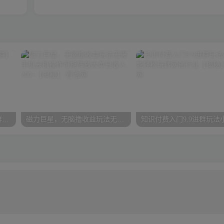
狮友会【千万级电商卖家社群】(更新10月)
磁力巨星，无脑撸收益玩法无需手机云机操作可矩阵放大单日收入200+【揭秘】