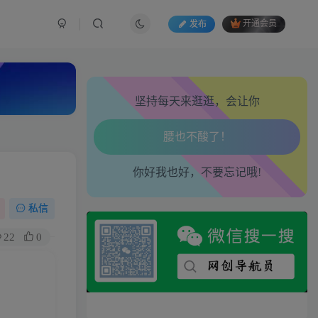
发布
开通会员
心情也舒畅了！
走路也有劲了！
坚持每天来逛逛，会让你
腿也不痛了！
腰也不酸了！
你好我也好，不要忘记哦!
工作也轻松了！
私信
22
0