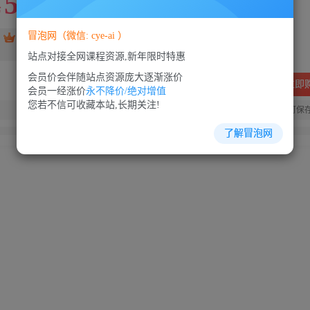
5
88
￥
￥
冒泡网（微信: cye-ai ）
免费
SVIP会员
VIP会员
免费
站点对接全网课程资源,新年限时特惠
会员价会伴随站点资源庞大逐渐涨价
立即
会员一经涨价
永不降价/绝对增值
您若不信可收藏本站,长期关注!
您当前未登录！建议登陆后购买，可保
了解冒泡网