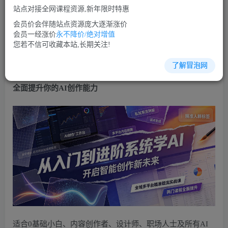
免费
免费
VIP会员
SVIP会员
站点对接全网课程资源,新年限时特惠
立即购买
会员价会伴随站点资源庞大逐渐涨价
会员一经涨价
永不降价/绝对增值
您当前未登录！建议登陆后购买，可保存购买订单
您若不信可收藏本站,长期关注!
了解冒泡网
从入门到进阶系统学AI，开启智能创作新未来，两门课程，
全面提升你的AI创作能力
适合0基础小白、内容创作者、设计师、职场人士及所有AI