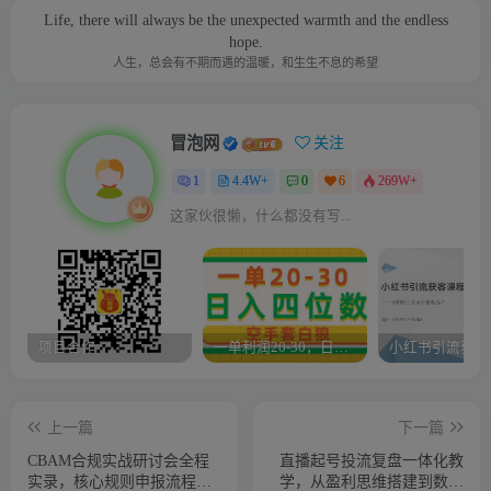
Life, there will always be the unexpected warmth and the endless
hope.
人生，总会有不期而遇的温暖，和生生不息的希望
冒泡网
关注
1
4.4W+
0
6
269W+
这家伙很懒，什么都没有写...
项目合作
一单利润20-30，日入四位数，空手套白狼，只要做就能赚，简单无套路
上一篇
下一篇
CBAM合规实战研讨会全程
直播起号投流复盘一体化教
实录，核心规则申报流程法
学，从盈利思维搭建到数据