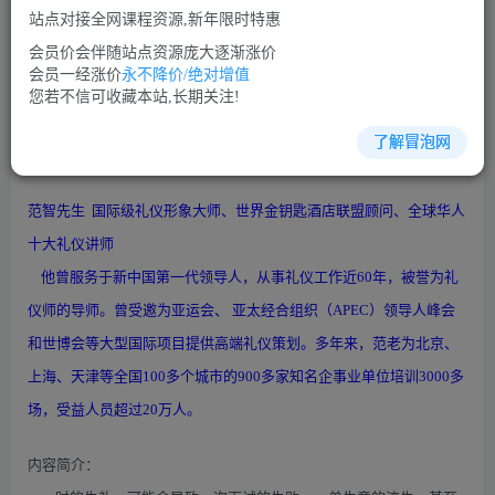
站点对接全网课程资源,新年限时特惠
立即购买
会员价会伴随站点资源庞大逐渐涨价
您当前未登录！建议登陆后购买，可保存购买订单
会员一经涨价
永不降价/绝对增值
您若不信可收藏本站,长期关注!
了解冒泡网
沟通谈判培训课程视频讲座简介：
范智先生 国际级礼仪形象大师、世界金钥匙酒店联盟顾问、全球华人
十大礼仪讲师
他曾服务于新中国第一代领导人，从事礼仪工作近60年，被誉为礼
仪师的导师。曾受邀为亚运会、 亚太经合组织（APEC）领导人峰会
和世博会等大型国际项目提供高端礼仪策划。多年来，范老为北京、
上海、天津等全国100多个城市的900多家知名企事业单位培训3000多
场，受益人员超过20万人。
内容简介：