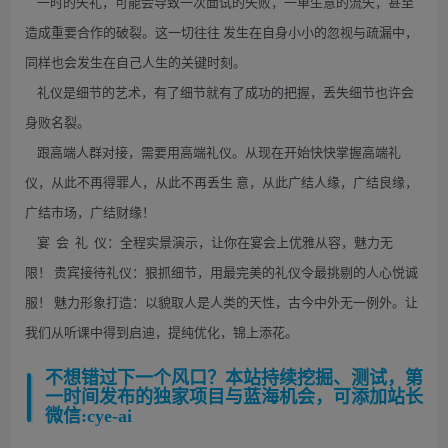
一时的失礼，可能会导致一次面试的失败，一单生意的流失，甚至
造成重要合作的破裂。这一切往往 发生在自身小小的忽视与疏漏中，
同样也会发生在自己人生的关键时刻。
礼仪是细节的艺术，有了细节就有了成功的把握，丢失细节也许会
身败名裂。
跟高端人群对接，需要用高端礼仪。从现在开始快快掌握高端礼
仪，从此不再得罪人，从此不再丢生 意，从此广结人缘，广结良缘，
广结市场，广结财缘！
宴 会 礼 仪：全程实景演示，让你在宴会上优雅从容，魅力无
限！ 贵宾接待礼仪：狠抓细节，用最完美的礼仪令最挑剔的人心悦诚
服！ 魅力形象打造：以貌取人是人类的天性，古今中外无一例外。让
我们从听课中得到启迪，提纯优化，锦上添花。
不想错过下一个风口？本站持续挖掘、测试，第
一时间发布的独家项目与蓝海机会，可添加站长
微信:cye-ai