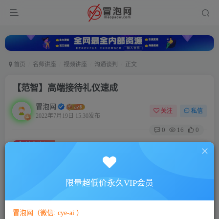
首页
名师讲座
视频讲座
沟通谈判
正文
【范智】高端接待礼仪速成
冒泡网
关注
私信
2022年7月19日 15:30发布
0
16
0
付费资源
【范智】高端接待礼仪速成
此内容为付费资源，请付费后查看
5
限量超低价永久VIP会员
88
￥
￥
免费
免费
VIP会员
SVIP会员
冒泡网（微信: cye-ai ）