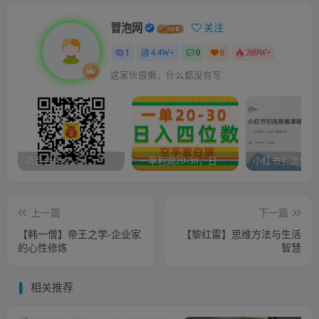
冒泡网
关注
1
4.4W+
0
6
269W+
这家伙很懒，什么都没有写...
项目合作
一单利润20-30，日入四位数，空手套白狼，只要做就能赚，简单无套路
上一篇
下一篇
【韩一僧】帝王之学-企业家
【黎红雷】思维方法与生活
的心性修炼
智慧
相关推荐