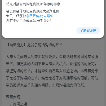
站点对接全网课程资源,新年限时特惠
立即购买
会员价会伴随站点资源庞大逐渐涨价
您当前未登录！建议登陆后购买，可保存购买订单
会员一经涨价
永不降价/绝对增值
您若不信可收藏本站,长期关注!
了解冒泡网
沟通谈判培训课程视频讲座简介：
【沟通能力】鬼谷子说话沟通的艺术
人与人之间最大的差距就是说话，会说话能够说国说家说服
天下，但更多的人因不善言辞失去机会。熟懂说话的技巧，
掌握沟通的艺术，才能避免自己陷入尴尬之地。本课程分享
了鬼谷子沟通的艺术，结合鬼谷子对沟通思维的理解，帮助
学员把握鬼谷子沟通的精髓，实现沟通能力的飞跃。
课程大纲：
一、捭阖之道