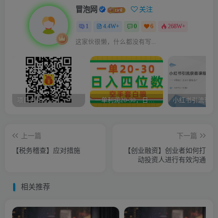
冒泡网
关注
1
4.4W+
0
6
268W+
这家伙很懒，什么都没有写...
项目合作
一单利润20-30，日入四位数，空手套白狼，只要做就能赚，简单无套路
上一篇
下一篇
【税务稽查】应对措施
【创业融资】创业者如何打
动投资人进行有效沟通
相关推荐