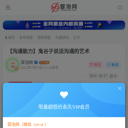
首页
名师讲座
视频讲座
沟通谈判
正文
【沟通能力】鬼谷子说话沟通的艺术
冒泡网
关注
私信
2022年7月19日 15:34发布
0
37
0
付费资源
【沟通能力】鬼谷子说话沟通的艺术
此内容为付费资源，请付费后查看
5
限量超低价永久VIP会员
88
￥
￥
免费
免费
VIP会员
SVIP会员
冒泡网（微信: cye-ai ）