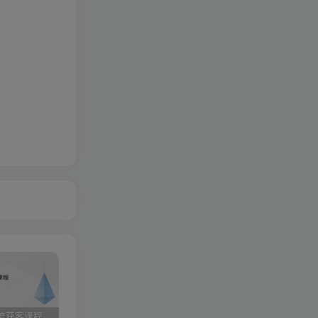
小红书引流获客课程：0基础日引100+精准客户
携手实战陪跑，领跑成功之路 ——点击开启您的蜕变之旅
快手图文带货3.0，无脑搬运，每日收入1000＋，非常适合新手小白