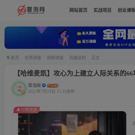
网站首页
实战项目
创业课
首页
名师讲座
视频讲座
沟通谈判
正文
【哈维麦凯】攻心为上建立人际关系的66
冒泡网
2022年7月19日 15:33发布
付费资源