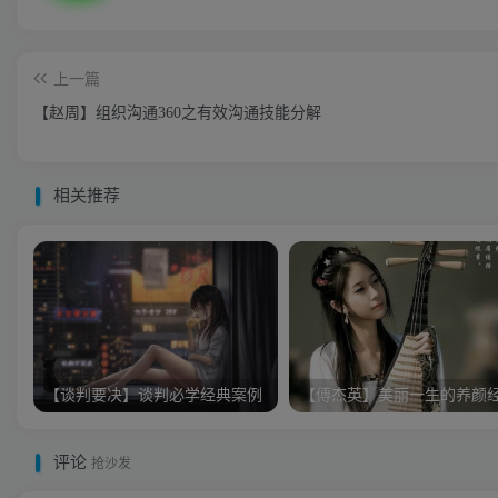
上一篇
【赵周】组织沟通360之有效沟通技能分解
相关推荐
【谈判要决】谈判必学经典案例
【傅杰英】美丽一生的养颜
评论
抢沙发