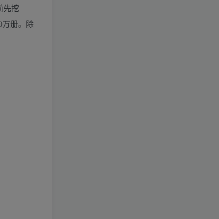
前先挖
0万册。除