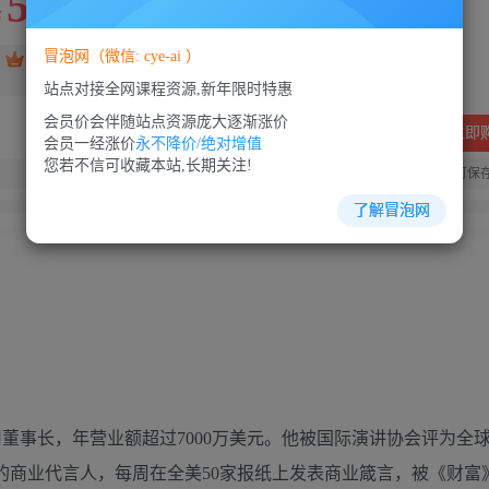
5
88
￥
￥
冒泡网（微信: cye-ai ）
免费
SVIP会员
VIP会员
免费
站点对接全网课程资源,新年限时特惠
会员价会伴随站点资源庞大逐渐涨价
立即
会员一经涨价
永不降价/绝对增值
您若不信可收藏本站,长期关注!
您当前未登录！建议登陆后购买，可保
了解冒泡网
董事长，年营业额超过7000万美元。他被国际演讲协会评为全
的商业代言人，每周在全美50家报纸上发表商业箴言，被《财富