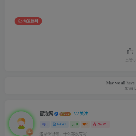
沟通谈判
点赞
0
May we all have 
愿我们
冒泡网
关注
1
4.4W+
0
6
267W+
这家伙很懒，什么都没有写...