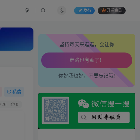
发布
开通会员
坚持每天来逛逛，会让你
生活也美好了！
心情也舒畅了！
你好我也好，不要忘记哦!
走路也有劲了！
腿也不痛了！
私信
26
0
腰也不酸了！
工作也轻松了！