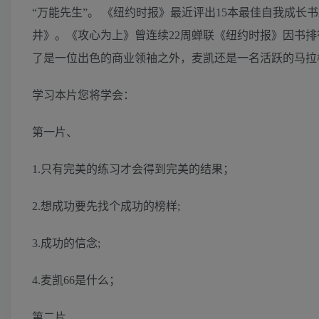
“万能先生”。 《纽约时报》最近评出15本最佳自我成
井》。《攻心为上》曾连续22周蝉联《纽约时报》因书排行
了是一位出色的商业领袖之外，麦凯还是一名活跃的马拉
学习本片您将学会：
第一片、
1.只有完美的练习才会得到完美的结果；
2.想成功要先找个成功的榜样;
3.成功的信念;
4.麦凯66是什么；
第二片、