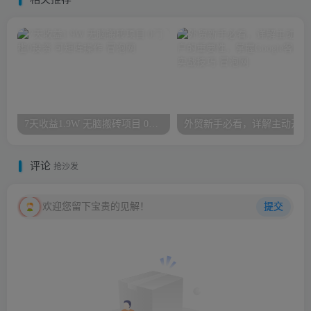
7天收益1.9W 无脑搬砖项目 0门槛0投资 可矩阵操作
外贸
评论
抢沙发
欢迎您留下宝贵的见解！
提交