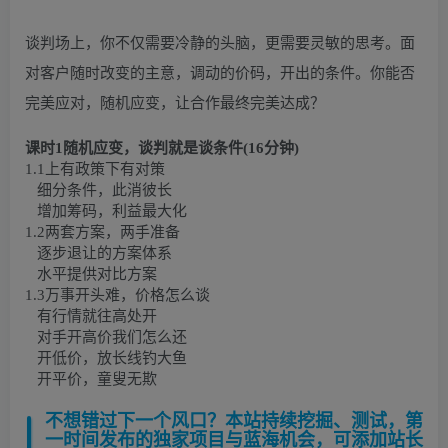
谈判场上，你不仅需要冷静的头脑，更需要灵敏的思考。面
对客户随时改变的主意，调动的价码，开出的条件。你能否
完美应对，随机应变，让合作最终完美达成？
课时1随机应变，谈判就是谈条件(16分钟)
1.1上有政策下有对策
细分条件，此消彼长
增加筹码，利益最大化
1.2两套方案，两手准备
逐步退让的方案体系
水平提供对比方案
1.3万事开头难，价格怎么谈
有行情就往高处开
对手开高价我们怎么还
开低价，放长线钓大鱼
开平价，童叟无欺
不想错过下一个风口？本站持续挖掘、测试，第
一时间发布的独家项目与蓝海机会，可添加站长