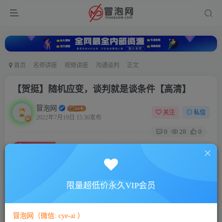
首页
名师讲座
视频讲座
沟通谈判
正文
【贺挺】随机应变，谈判就是谈条件【高清】
冒泡网
关注
私信
2022年7月19日 15:30发布
0
28
0
付费资源
【贺挺】随机应变，谈判就是谈条件【高清】
此内容为付费资源，请付费后查看
5
限量超低价永久VIP会员
88
￥
￥
免费
免费
VIP会员
SVIP会员
冒泡网（微信: cye-ai ）