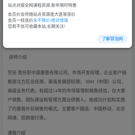
站点对接全网课程资源,新年限时特惠
立即购买
会员价会伴随站点资源庞大逐渐涨价
您当前未登录！建议登陆后购买，可保存购买订单
会员一经涨价
永不降价/绝对增值
您若不信可收藏本站,长期关注!
了解冒泡网
沟通谈判培训课程视频讲座简介：
讲师介绍
贺挺
曾任职中国惠普有限公司，市场开发经理，企业客户销
售部北方区总经理，渠道发展部经理； IBM（中国）公司，
高级业务代表。有超过14年的市场管理和销售经验，在大客
户销售、团队建设和管理方面业绩傲人。他成功计划和实施
了的惠普外包销售的模式。主要客户摘选：中国移动、北京
网通、招商银行等。
课程介绍