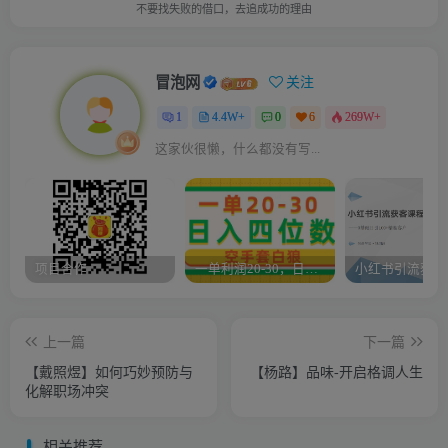
不要找失败的借口，去追成功的理由
冒泡网
关注
1
4.4W+
0
6
269W+
这家伙很懒，什么都没有写...
项目合作
一单利润20-30，日入四位数，空手套白狼，只要做就能赚，简单无套路
上一篇
下一篇
【戴照煜】如何巧妙预防与
【杨路】品味-开启格调人生
化解职场冲突
相关推荐