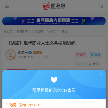
首页
名师讲座
视频讲座
沟通谈判
正文
【胡斌】现代职业人士必备技能训练
冒泡网
关注
私信
2022年7月19日 15:31发布
0
14
0
付费资源
【胡斌】现代职业人士必备技能训练
此内容为付费资源，请付费后查看
5
限量超低价永久VIP会员
88
￥
￥
免费
免费
VIP会员
SVIP会员
冒泡网（微信: cye-ai ）