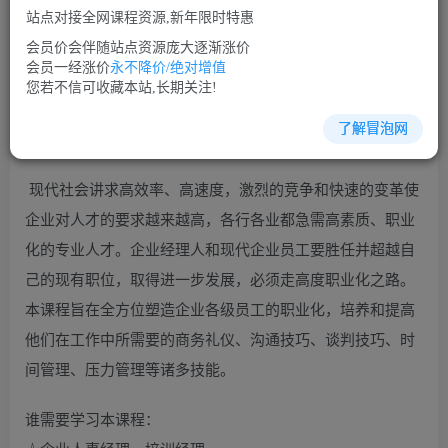
站点对接全网课程资源,新年限时特惠
立即购买
会员价会伴随站点资源庞大逐渐涨价
您当前未登录！建议登陆后购买，可保存购买订单
会员一经涨价
永不降价/绝对增值
您若不信可收藏本站,长期关注!
了解冒泡网
沟通谈判培训课程视频讲座简介：
现代社会讲求高效率、高速度，激烈的竞争和快速的变革使
企业对人才的要求越来越高，各行各业都急需高素质、职业
化的专业人才。企业经理人和现代企业员工要胜任并超越自
己的现有职位，取得进一步发展，必须走高度职业化之路。
本课程旨在全方位塑造企业各级员工的职业化，培养和提高
他们在工作中所需要的商务礼仪、沟通技巧、谈判技巧、时
间管理、压力管理等诸多技能。
谁需要学习本课程：