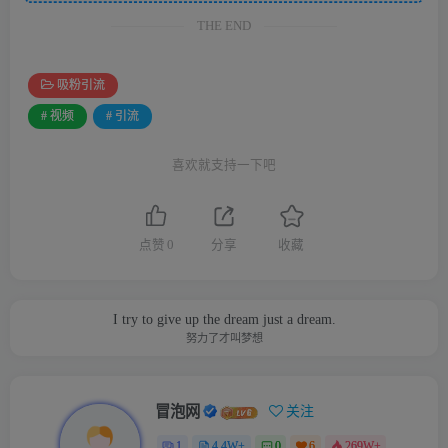
THE END
吸粉引流
# 视频
# 引流
喜欢就支持一下吧
点赞
0
分享
收藏
I try to give up the dream just a dream.
努力了才叫梦想
冒泡网
关注
1
4.4W+
0
6
269W+