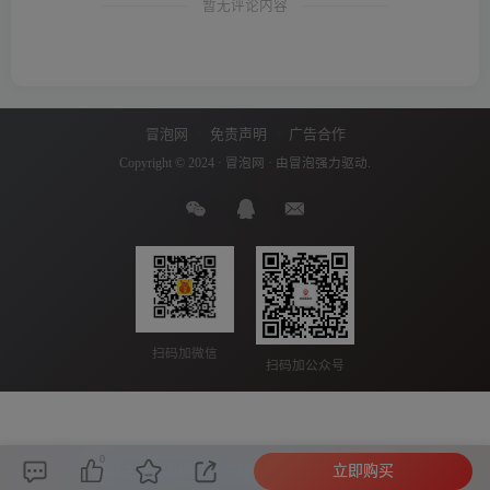
暂无评论内容
冒泡网
免责声明
广告合作
Copyright © 2024 ·
冒泡网
· 由
冒泡
强力驱动.
扫码加微信
扫码加公众号
0
立即购买
本站主题由Zibll子比主题强力驱动
联系作者