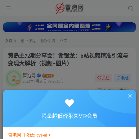
首页
创业课程
吸粉引流
正文
黄岛主72期分享会！谢银龙：b站视频精准引流与
变现大解析（视频+图片）
冒泡网
关注
私信
2022年7月26日 09:25发布
0
23
0
付费资源
黄岛主72期分享会！谢银龙：b站视频精准引流与变现大解析（视频+图片）
限量超低价永久VIP会员
此内容为付费资源，请付费后查看
10
88
￥
￥
冒泡网（微信: cye-ai ）