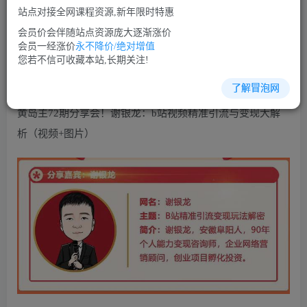
免费
免费
VIP会员
SVIP会员
站点对接全网课程资源,新年限时特惠
立即购买
会员价会伴随站点资源庞大逐渐涨价
会员一经涨价
永不降价/绝对增值
您当前未登录！建议登陆后购买，可保存购买订单
您若不信可收藏本站,长期关注!
了解冒泡网
黄岛主72期分享会！谢银龙：b站视频精准引流与变现大解
析（视频+图片）