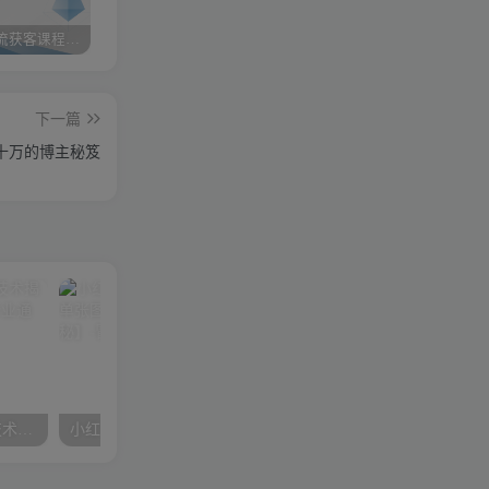
小红书引流获客课程：0基础日引100+精准客户
携手实战陪跑，领跑成功之路 ——点击开启您的蜕变之旅
快手图文带货3.0，无脑搬运，每日收入1000＋，非常适合新手小白
下一篇
入十万的博主秘笈
抖音小红书获客最强引流技术揭秘，吃透一点 日引500+ 全行业通用
小红书图片‘求带’爆火引流法，单张图片引流500+精准创业粉【揭秘】