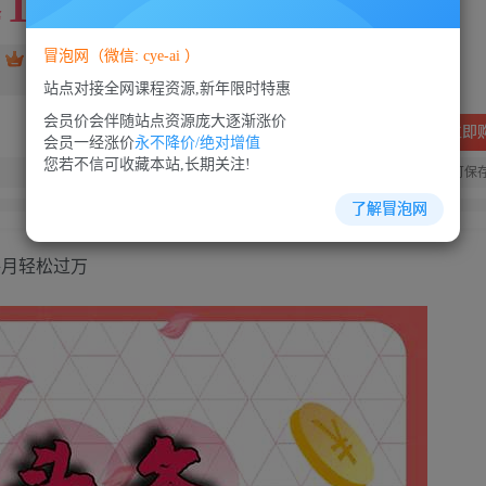
10
88
￥
￥
冒泡网（微信: cye-ai ）
免费
SVIP会员
VIP会员
免费
站点对接全网课程资源,新年限时特惠
会员价会伴随站点资源庞大逐渐涨价
立即
会员一经涨价
永不降价/绝对增值
您若不信可收藏本站,长期关注!
您当前未登录！建议登陆后购买，可保
了解冒泡网
每月轻松过万