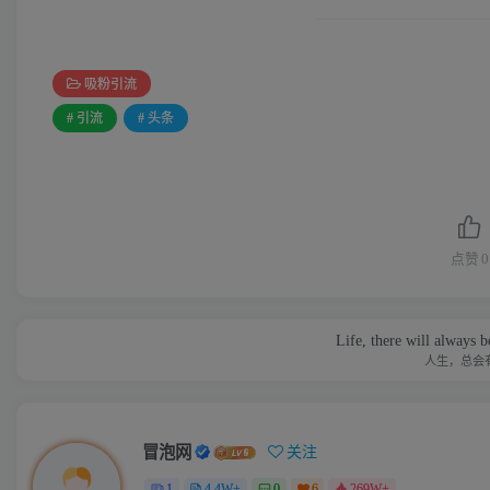
吸粉引流
# 引流
# 头条
点赞
0
Life, there will always 
人生，总会
冒泡网
关注
1
4.4W+
0
6
269W+