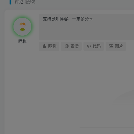
评论
抢沙发
昵称
昵称
表情
代码
图片