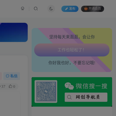
发布
开通会员
心情也舒畅了！
走路也有劲了！
坚持每天来逛逛，会让你
腿也不痛了！
腰也不酸了！
你好我也好，不要忘记哦!
工作也轻松了！
私信
37
0