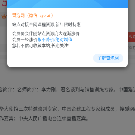
5
88
￥
￥
冒泡网（微信: cye-ai ）
免费
SVIP会员
VIP会员
免费
站点对接全网课程资源,新年限时特惠
会员价会伴随站点资源庞大逐渐涨价
立即
会员一经涨价
永不降价/绝对增值
您若不信可收藏本站,长期关注!
您当前未登录！建议登陆后购买，可保
了解冒泡网
内容简介：名师简介：李力刚，著名谈判与销售训练专家，中国猎
驻华大使馆三次特邀谈判专家，中国企建工程专家组成员，搜狐网
作嘉宾；中央人民广播电台连续直播嘉宾。