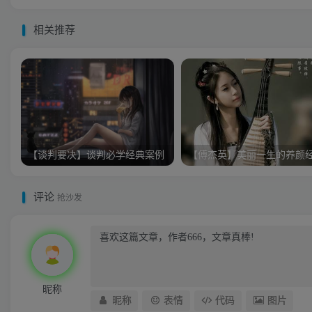
相关推荐
【谈判要决】谈判必学经典案例
【傅杰英】美丽一生的养颜
评论
抢沙发
昵称
昵称
表情
代码
图片