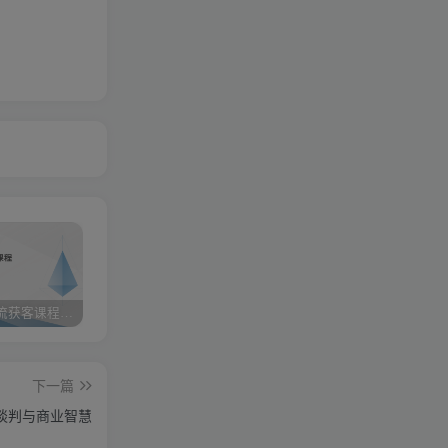
小红书引流获客课程：0基础日引100+精准客户
携手实战陪跑，领跑成功之路 ——点击开启您的蜕变之旅
快手图文带货3.0，无脑搬运，每日收入1000＋，非常适合新手小白
下一篇
谈判与商业智慧