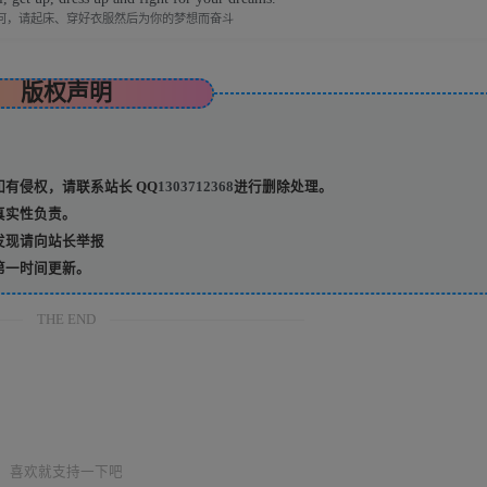
何，请起床、穿好衣服然后为你的梦想而奋斗
版权声明
有侵权，请联系站长 QQ
1303712368
进行删除处理。
真实性负责。
发现请向站长举报
第一时间更新。
THE END
喜欢就支持一下吧