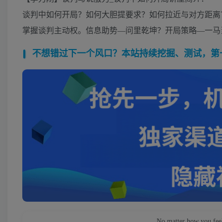
谈判中如何开局？如何大胆提要求？如何拉近与对方距离
掌握谈判主动权。信息助势—问里乾坤？开局策略—一马
不想错过下一个风口？本站持续挖掘、测试，第一时
No matter how you feel