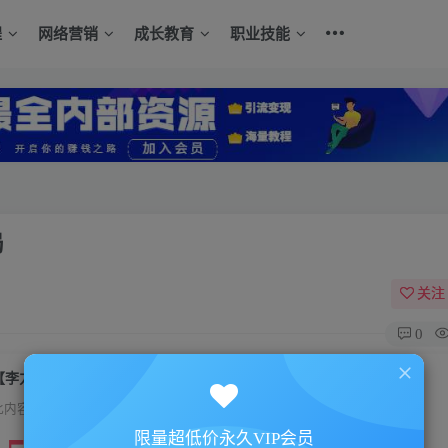
程
网络营销
成长教育
职业技能
局
关注
0
【李力刚】谈判与说服力_谈判中如何开局
此内容为付费资源，请付费后查看
限量超低价永久VIP会员