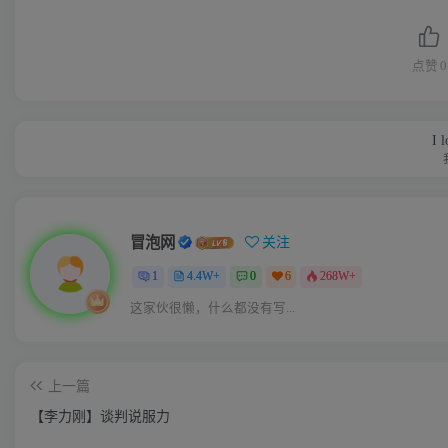
点赞
0
I 
冒泡网
关注
1
4.4W+
0
6
268W+
这家伙很懒，什么都没有写...
上一篇
【李力刚】谈判说服力