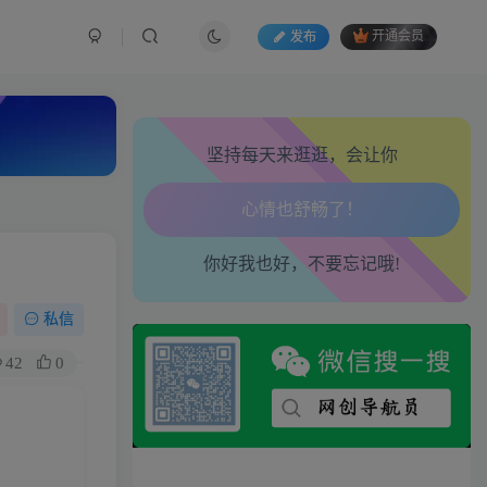
发布
开通会员
坚持每天来逛逛，会让你
生活也美好了！
你好我也好，不要忘记哦!
心情也舒畅了！
走路也有劲了！
私信
42
0
腿也不痛了！
腰也不酸了！
工作也轻松了！