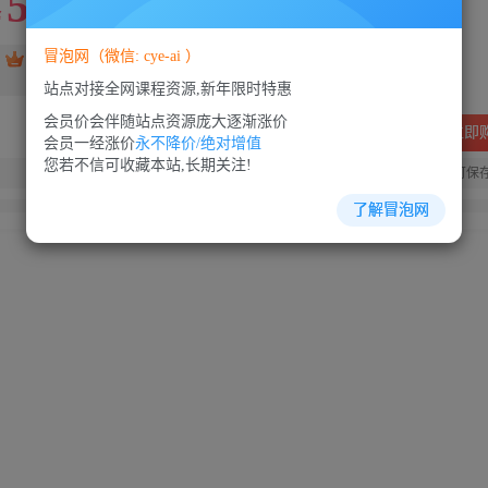
5
88
￥
￥
冒泡网（微信: cye-ai ）
免费
SVIP会员
VIP会员
免费
站点对接全网课程资源,新年限时特惠
会员价会伴随站点资源庞大逐渐涨价
立即
会员一经涨价
永不降价/绝对增值
您若不信可收藏本站,长期关注!
您当前未登录！建议登陆后购买，可保
了解冒泡网