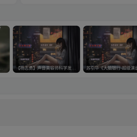
-李强《员工最佳执行力》
【杨志勇】声音美容师科学发声法视频及手机版第四阶段