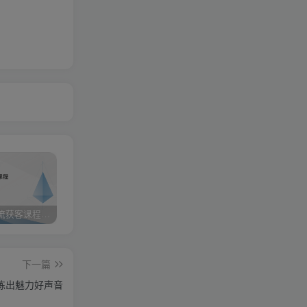
小红书引流获客课程：0基础日引100+精准客户
携手实战陪跑，领跑成功之路 ——点击开启您的蜕变之旅
快手图文带货3.0，无脑搬运，每日收入1000＋，非常适合新手小白
下一篇
练出魅力好声音