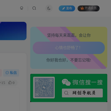
发布
开通会员
坚持每天来逛逛，会让你
生活也美好了！
你好我也好，不要忘记哦!
心情也舒畅了！
走路也有劲了！
私信
15
0
腿也不痛了！
腰也不酸了！
工作也轻松了！