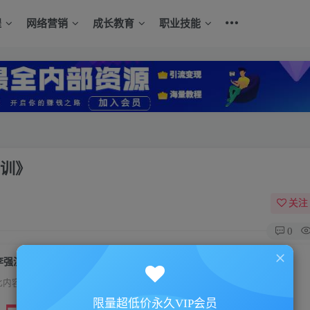
程
网络营销
成长教育
职业技能
培训》
关注
0
李强演讲视频-李强《演讲与口才之讲师培训》
此内容为付费资源，请付费后查看
限量超低价永久VIP会员