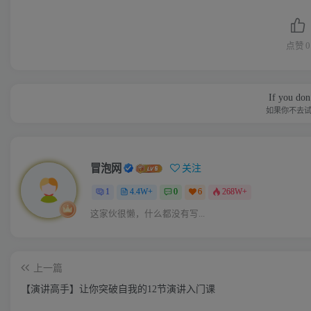
点赞
0
If you don’
如果你不去
冒泡网
关注
1
4.4W+
0
6
268W+
这家伙很懒，什么都没有写...
上一篇
【演讲高手】让你突破自我的12节演讲入门课