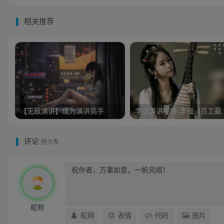
相关推荐
【无敌演讲】成为演讲高手
李强演讲视频
评论
抢沙发
昵称
昵称
表情
代码
图片