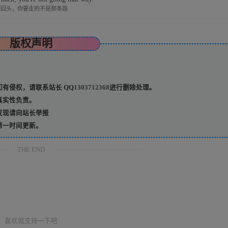
别回头，你要走的不是那条路
版权声明
有侵权，请联系站长 QQ
1303712368
进行删除处理。
真实性负责。
发现请向站长举报
第一时间更新。
THE END
喜欢就支持一下吧