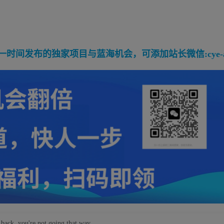
间发布的独家项目与蓝海机会，可添加站长微信:cye-a
 back, you're not going that way.