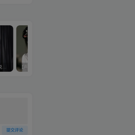
苏引华《大脑银行-超级演说家》音频MP3
【声音训练】手把手教你练出魅力好声音
【刘景斓】演讲技巧
提交评论