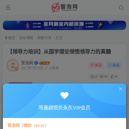
首页
创业课程
吸粉引流
正文
【领导力培训】从国学理论领悟领导力的真髓
冒泡网
关注
私信
2022年7月18日 17:33发布
0
41
0
付费资源
【领导力培训】从国学理论领悟领导力的真髓
此内容为付费资源，请付费后查看
5
限量超低价永久VIP会员
88
￥
￥
免费
免费
VIP会员
SVIP会员
冒泡网（微信: cye-ai ）