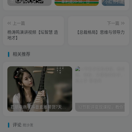
项目合作
一单利润20-30，日入四位数，空手套白狼，只要做就能赚，简单无套路
上一篇
下一篇
杨涛鸣演讲视频【坛智慧 造
【总裁格局】思维与领导力
地才】
相关推荐
君朋电商《抖音直播带货7天螺旋起号》抖音直播带货运营全攻略
12
评论
抢沙发