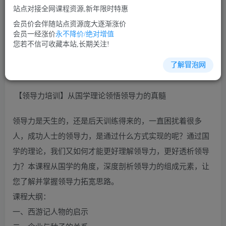
站点对接全网课程资源,新年限时特惠
立即购买
会员价会伴随站点资源庞大逐渐涨价
您当前未登录！建议登陆后购买，可保存购买订单
会员一经涨价
永不降价/绝对增值
您若不信可收藏本站,长期关注!
了解冒泡网
领导艺术培训课程视频讲座简介：
【领导力培训】从国学理论领悟领导力的真髓
领导力是天生的，还是后天训练得来的，一直困扰着很多
人，成功人士的领导力，是通过什么方式实现的呢？通过国
学的理论，我们又如何才能更好理解领导力，更好透析领导
力？本课程从国学的角度，深度剖析领导力的组成元素，让
您了解并掌握领导力拓宽思路。
课程大纲：
一、西游记人物的启示