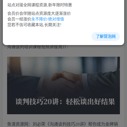
免费
免费
VIP会员
SVIP会员
站点对接全网课程资源,新年限时特惠
立即购买
会员价会伴随站点资源庞大逐渐涨价
会员一经涨价
永不降价/绝对增值
您当前未登录！建议登陆后购买，可保存购买订单
您若不信可收藏本站,长期关注!
了解冒泡网
沟通谈判培训课程视频讲座简介：
鱼渣资源网：刘必荣《沟通谈判技巧20讲》帮你成为金牌销