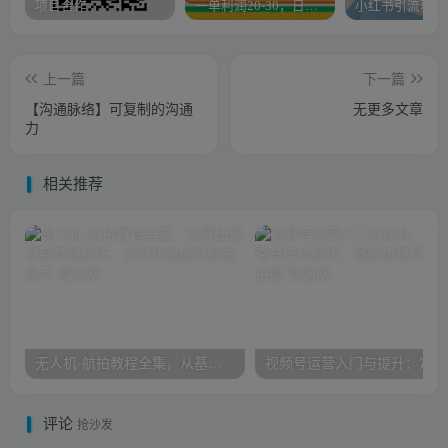
项目合作
一单利润20-30，日入四位数，空手套白狼，只要做就能赚，简单无套路
上一篇
下一篇
【沟通脉络】可复制的沟通
无更多文章
力
相关推荐
无人机-航拍教程全集，从基础知识到高级技巧，让你快速成为航拍高手
视频
评论
抢沙发