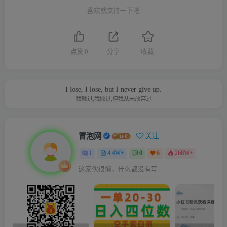
喜欢就支持一下吧
点赞
0
分享
收藏
I lose, I lose, but I never give up.
我输过,我败过,但我从未放弃过
冒泡网
关注
1
4.4W+
0
6
268W+
这家伙很懒，什么都没有写...