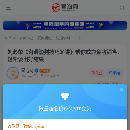
首页
名师讲座
视频讲座
沟通谈判
正文
刘必荣《沟通谈判技巧20讲》帮你成为金牌销售，
轻松谈出好结果
冒泡网
关注
私信
2022年7月19日 15:34发布
0
8
0
付费资源
刘必荣《沟通谈判技巧20讲》帮你成为金牌销售，轻松谈出好结果
限量超低价永久VIP会员
此内容为付费资源，请付费后查看
5
88
￥
￥
冒泡网（微信: cye-ai ）