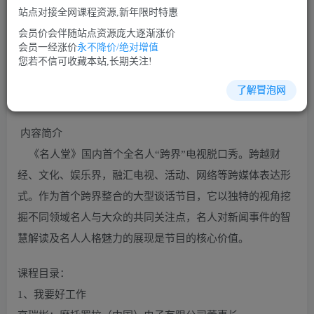
站点对接全网课程资源,新年限时特惠
立即购买
会员价会伴随站点资源庞大逐渐涨价
您当前未登录！建议登陆后购买，可保存购买订单
会员一经涨价
永不降价/绝对增值
您若不信可收藏本站,长期关注!
了解冒泡网
沟通谈判培训课程视频讲座简介：
内容简介
《名人堂》国内首个全名人“跨界”电视脱口秀。跨越财
经、文化、娱乐界，融汇电视、活动、网络等跨媒体表达形
式。作为首个跨界整合的大型谈话节目，它以独特的视角挖
掘不同领域名人与大众的共同关注点，名人对新闻事件的智
慧解读及名人人格魅力的展现是节目的核心价值。
课程目录：
1、我要好工作