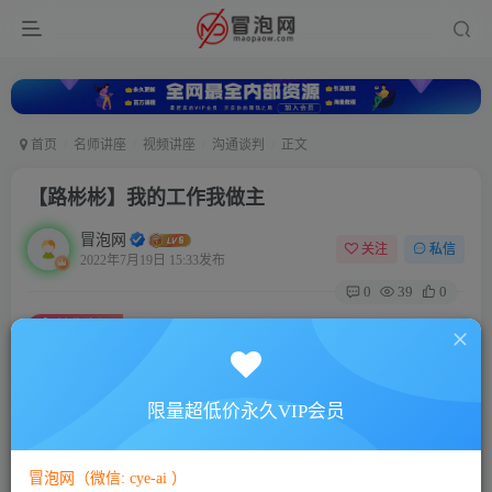
首页
名师讲座
视频讲座
沟通谈判
正文
【路彬彬】我的工作我做主
冒泡网
关注
私信
2022年7月19日 15:33发布
0
39
0
付费资源
【路彬彬】我的工作我做主
此内容为付费资源，请付费后查看
5
限量超低价永久VIP会员
88
￥
￥
免费
免费
VIP会员
SVIP会员
冒泡网（微信: cye-ai ）