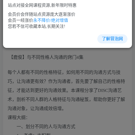
站点对接全网课程资源,新年限时特惠
立即购买
会员价会伴随站点资源庞大逐渐涨价
您当前未登录！建议登陆后购买，可保存购买订单
会员一经涨价
永不降价/绝对增值
您若不信可收藏本站,长期关注!
了解冒泡网
沟通谈判培训课程视频讲座简介：
【鹿俊】与不同性格人沟通的窍门4集
每个人都有不同的性格特征，如何用不同的沟通方式与技
巧，让沟通更有效？作为沟通者，首先要了解自己的性格特
征，才能达到更好的沟通效果。本课程分享了DISC沟通艺
术，剖析不同人群的人格特征与沟通秘笈，帮助你更好了解
沟通对象，让沟通成效倍增。
课程大纲：
一、划分不同的人与沟通方式