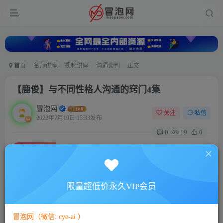
首页
名师讲座
视频讲座
沟通谈判
正文
【鹿俊】与不同性格人沟通的窍门4集
冒泡网
关注
私信
2022年7月19日 15:33发布
0
19
0
付费资源
【鹿俊】与不同性格人沟通的窍门4集
此内容为付费资源，请付费后查看
5
限量超低价永久VIP会员
88
￥
￥
免费
免费
VIP会员
SVIP会员
冒泡网（微信: cye-ai ）