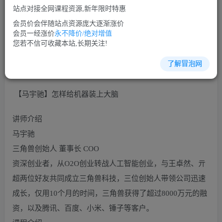
站点对接全网课程资源,新年限时特惠
立即购买
会员价会伴随站点资源庞大逐渐涨价
您当前未登录！建议登陆后购买，可保存购买订单
会员一经涨价
永不降价/绝对增值
您若不信可收藏本站,长期关注!
了解冒泡网
生产管理培训课程视频讲座简介：
【马宇驰】怎样给机器装上大脑
讲师介绍
马宇驰
三角兽创始人 董事长 COO
资深创业者，从O2O创业转战人工智能创业，与王卓然、亓
超两位好友共同成立三角兽科技，三位创始人带领公司迅速
成长，仅用10个月的时间，三角兽获得了超过8000万元的融
资，以及腾讯、百度、小米、锤子等客户。