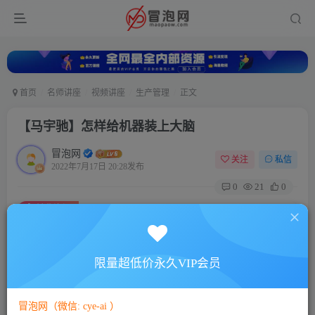
首页
名师讲座
视频讲座
生产管理
正文
【马宇驰】怎样给机器装上大脑
冒泡网
关注
私信
2022年7月17日 20:28发布
0
21
0
付费资源
【马宇驰】怎样给机器装上大脑
此内容为付费资源，请付费后查看
5
限量超低价永久VIP会员
88
￥
￥
免费
免费
VIP会员
SVIP会员
冒泡网（微信: cye-ai ）