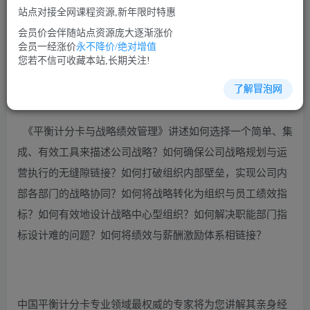
站点对接全网课程资源,新年限时特惠
立即购买
会员价会伴随站点资源庞大逐渐涨价
您当前未登录！建议登陆后购买，可保存购买订单
会员一经涨价
永不降价/绝对增值
您若不信可收藏本站,长期关注!
了解冒泡网
绩效管理培训课程视频讲座简介：
《平衡计分卡与战略绩效管理》讲述如何选择一个简单、集
成、有效工具来描述公司战略？如何确保公司战略规划与运
营执行的无缝隙链接？如何打破组织内部壁垒，实现公司内
部各部门的战略协同？如何将战略转化为组织与员工绩效指
标？如何有效地设计战略中心型组织？如何解决职能部门指
标设计难的问题？如何将绩效与薪酬激励体系相链接？
中国平衡计分卡专业领域最权威的专家将为您讲解其亲身经