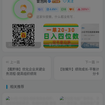
冒泡网
关注
1
4.4W+
0
6
269W+
这家伙很懒，什么都没有写...
项目合作
一单利润20-30，日入四位数，空手套白狼，只要做就能赚，简单无套路
上一篇
下一篇
【戴黔锋】优化企业关键业
【张耀升】绩效成长-平衡计
务流程-提高组织绩效
分卡
相关推荐