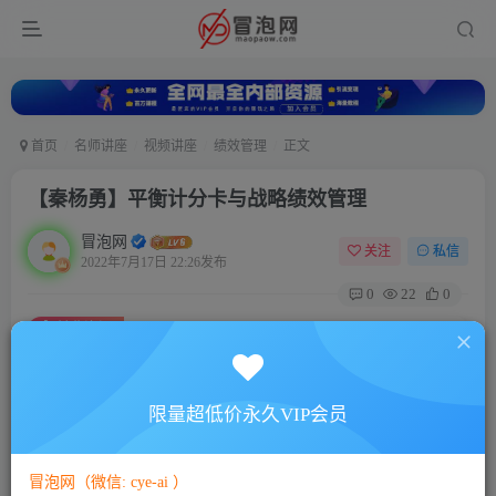
首页
名师讲座
视频讲座
绩效管理
正文
【秦杨勇】平衡计分卡与战略绩效管理
冒泡网
关注
私信
2022年7月17日 22:26发布
0
22
0
付费资源
【秦杨勇】平衡计分卡与战略绩效管理
此内容为付费资源，请付费后查看
5
限量超低价永久VIP会员
88
￥
￥
免费
免费
VIP会员
SVIP会员
冒泡网（微信: cye-ai ）