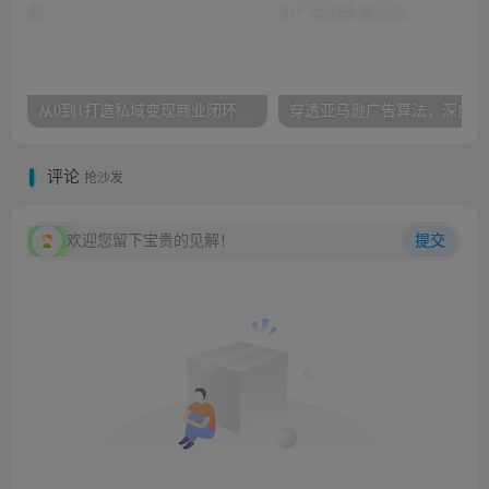
从0到1打造私域变现商业闭环，私域变现操盘手，私域IP打造
穿透
评论
抢沙发
欢迎您留下宝贵的见解！
提交