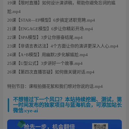
19课【限时直播】如何设计演讲稿，帮助你避免忘词的尴
尬.mp4
20课【STAR—EP模型】6步搞定述职竞聘.mp4
21课【ENGAGE模型】6步让你精彩开场.mp4
22课【SPA模型】3步让你振奋结尾.mp4
23课【非语言表达法】4个方面让你的演讲更深入人心.mp4
24课【A+B模型】用幽默2步化解尴尬.mp4
25课【U型公式】3步讲好一个故事.mp4
26课【第四次直播答疑】如何做关键对话.mp4
特别节目：课程拍摄花絮和我们想对你说的话.mp4
不想错过下一个风口？本站持续挖掘、测试，第
一时间发布的独家项目与蓝海机会，可添加站长
微信:cye-ai