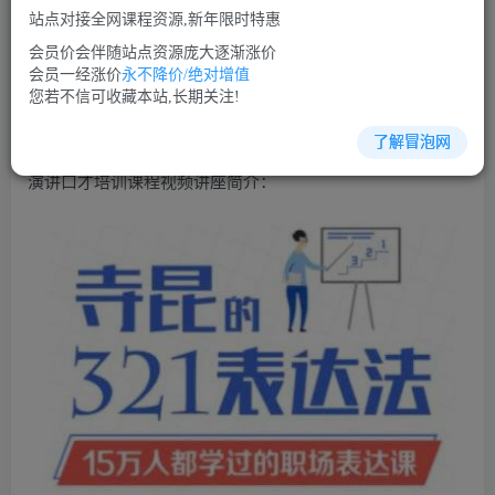
免费
免费
VIP会员
SVIP会员
站点对接全网课程资源,新年限时特惠
立即购买
会员价会伴随站点资源庞大逐渐涨价
会员一经涨价
永不降价/绝对增值
您当前未登录！建议登陆后购买，可保存购买订单
您若不信可收藏本站,长期关注!
了解冒泡网
演讲口才培训课程视频讲座简介：