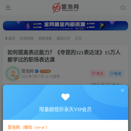
首页
名师讲座
视频讲座
演讲口才
正文
如何提高表达能力？《寺昆的321表达法》15万人
都学过的职场表达课
冒泡网
关注
私信
2022年7月17日 21:33发布
0
27
0
付费资源
如何提高表达能力？《寺昆的321表达法》15万人都学过的职场表达课
限量超低价永久VIP会员
此内容为付费资源，请付费后查看
5
88
￥
￥
冒泡网（微信: cye-ai ）