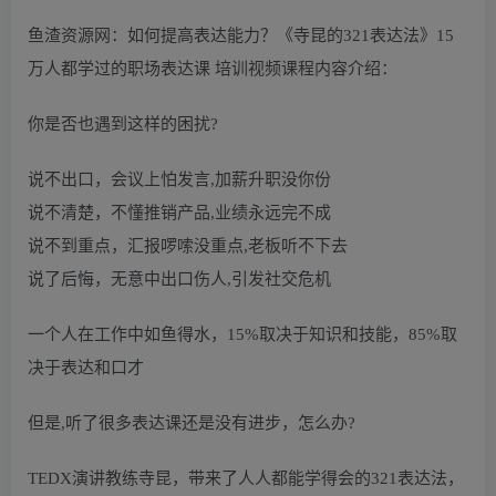
鱼渣资源网：如何提高表达能力？《寺昆的321表达法》15
万人都学过的职场表达课 培训视频课程内容介绍：
你是否也遇到这样的困扰?
说不出口，会议上怕发言,加薪升职没你份
说不清楚，不懂推销产品,业绩永远完不成
说不到重点，汇报啰嗦没重点,老板听不下去
说了后悔，无意中出口伤人,引发社交危机
一个人在工作中如鱼得水，15%取决于知识和技能，85%取
决于表达和口才
但是,听了很多表达课还是没有进步，怎么办?
TEDX演讲教练寺昆，带来了人人都能学得会的321表达法，