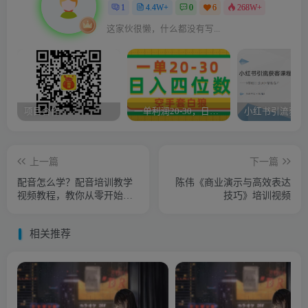
1
4.4W+
0
6
268W+
这家伙很懒，什么都没有写...
项目合作
一单利润20-30，日入四位数，空手套白狼，只要做就能赚，简单无套路
上一篇
下一篇
配音怎么学？配音培训教学
陈伟《商业演示与高效表达
视频教程，教你从零开始学
技巧》培训视频
配音
相关推荐