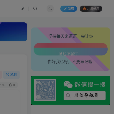
发布
开通会员
生活也美好了！
心情也舒畅了！
坚持每天来逛逛，会让你
走路也有劲了！
腿也不痛了！
你好我也好，不要忘记哦!
腰也不酸了！
工作也轻松了！
私信
26
0