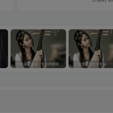
【江健勇】如
【傅杰英】美丽一生的养颜经
【专家团】轻松学开车