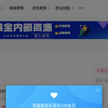
程
网络营销
成长教育
职业技能
关注
0
【史秀雄】约会必备肢体沟通亲密感情
此内容为付费资源，请付费后查看
限量超低价永久VIP会员