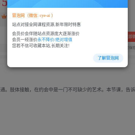
5
88
￥
￥
冒泡网（微信: cye-ai ）
免费
SVIP会员
VIP会员
免费
站点对接全网课程资源,新年限时特惠
会员价会伴随站点资源庞大逐渐涨价
立即
会员一经涨价
永不降价/绝对增值
您若不信可收藏本站,长期关注!
您当前未登录！建议登陆后购买，可保
了解冒泡网
通。肢体接触，在约会中是一门不可缺少的艺术。本节课，告