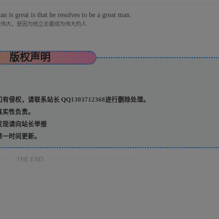
 is great is that he resolves to be a great man.
以伟大，是因为他立志要成为伟大的人
版权声明
有侵权，请联系站长 QQ
1303712368
进行删除处理。
真实性负责。
发现请向站长举报
第一时间更新。
THE END