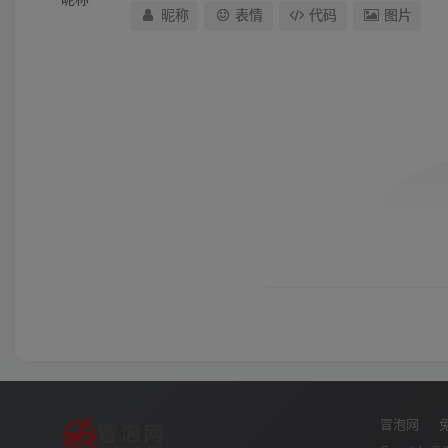
昵称
表情
代码
图片
冒泡网