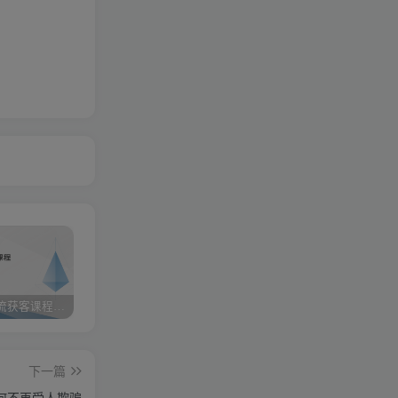
小红书引流获客课程：0基础日引100+精准客户
携手实战陪跑，领跑成功之路 ——点击开启您的蜕变之旅
快手图文带货3.0，无脑搬运，每日收入1000＋，非常适合新手小白
下一篇