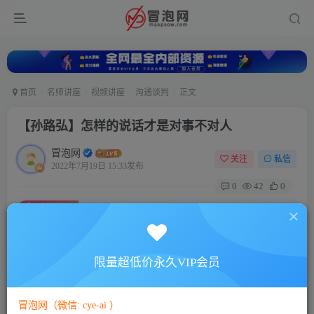
首页
名师讲座
视频讲座
沟通谈判
正文
【孙路弘】怎样的说话才是对事不对人
冒泡网
关注
私信
2022年7月19日 15:33发布
0
42
0
付费资源
【孙路弘】怎样的说话才是对事不对人
此内容为付费资源，请付费后查看
5
限量超低价永久VIP会员
88
￥
￥
免费
免费
VIP会员
SVIP会员
冒泡网（微信: cye-ai ）