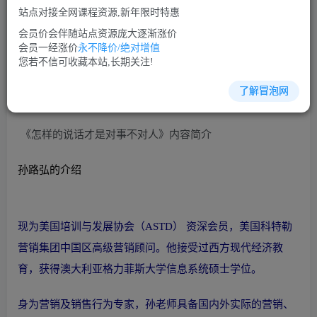
站点对接全网课程资源,新年限时特惠
立即购买
会员价会伴随站点资源庞大逐渐涨价
您当前未登录！建议登陆后购买，可保存购买订单
会员一经涨价
永不降价/绝对增值
您若不信可收藏本站,长期关注!
了解冒泡网
沟通谈判培训课程视频讲座简介：
《怎样的说话才是对事不对人》内容简介
孙路弘的介绍
现为美国培训与发展协会（ASTD） 资深会员，美国科特勒
营销集团中国区高级营销顾问。他接受过西方现代经济教
育，获得澳大利亚格力菲斯大学信息系统硕士学位。
身为营销及销售行为专家，孙老师具备国内外实际的营销、