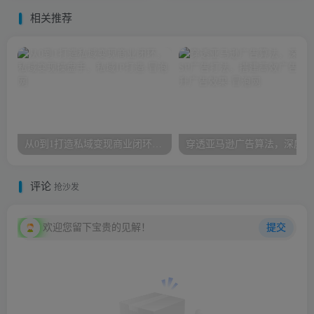
相关推荐
从0到1打造私域变现商业闭环，私域变现操盘手，私域IP打造
穿透
评论
抢沙发
欢迎您留下宝贵的见解！
提交