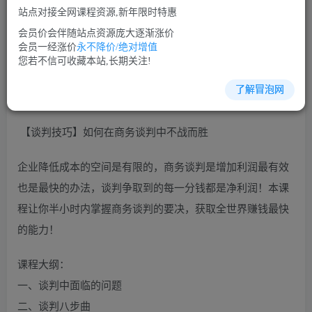
站点对接全网课程资源,新年限时特惠
立即购买
会员价会伴随站点资源庞大逐渐涨价
您当前未登录！建议登陆后购买，可保存购买订单
会员一经涨价
永不降价/绝对增值
您若不信可收藏本站,长期关注!
了解冒泡网
沟通谈判培训课程视频讲座简介：
【谈判技巧】如何在商务谈判中不战而胜
企业降低成本的空间是有限的，商务谈判是增加利润最有效
也是最快的办法，谈判争取到的每一分钱都是净利润！本课
程让你半小时内掌握商务谈判的要决，获取全世界赚钱最快
的能力！
课程大纲：
一、谈判中面临的问题
二、谈判八步曲