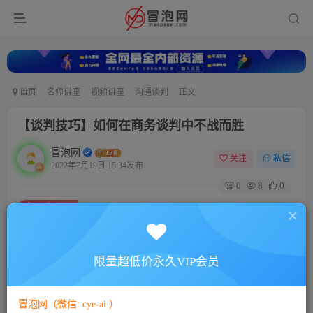
首页
名师讲座
视频讲座
沟通谈判
正文
【谈判技巧】如何在商务谈判中不战而胜
冒泡网
关注
私信
2022年7月19日 15:34发布
0
8
0
付费资源
【谈判技巧】如何在商务谈判中不战而胜
此内容为付费资源，请付费后查看
5
限量超低价永久VIP会员
88
￥
￥
免费
免费
VIP会员
SVIP会员
冒泡网（微信: cye-ai ）