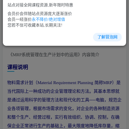
站点对接全网课程资源,新年限时特惠
立即购买
会员价会伴随站点资源庞大逐渐涨价
您当前未登录！建议登陆后购买，可保存购买订单
会员一经涨价
永不降价/绝对增值
您若不信可收藏本站,长期关注!
了解冒泡网
生产管理培训课程视频讲座简介：
《MRP系统管理在生产计划中的运用》内容简介
课程说明
物料需求计划（Material Requirement Planning 简称MRP）是
当代国际上一种成功的企业管理理论和方法。其基本思想就
是通过运用科学的管理方法和现代化的工具──电脑，规范企
业各项管理，根据市场需求的变化，对企业的各种制造资源
和整个生产、经营过程，实行有效组织、协调、控制，在确
保企业正常进行生产的基础上，最大限度地降低库存量，缩