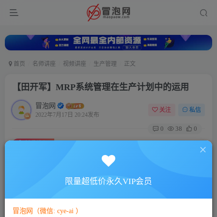
首页
名师讲座
视频讲座
生产管理
正文
【田开军】MRP系统管理在生产计划中的运用
冒泡网
关注
私信
2022年7月17日 20:24发布
0
38
0
付费资源
【田开军】MRP系统管理在生产计划中的运用
此内容为付费资源，请付费后查看
5
限量超低价永久VIP会员
88
￥
￥
免费
免费
VIP会员
SVIP会员
冒泡网（微信: cye-ai ）