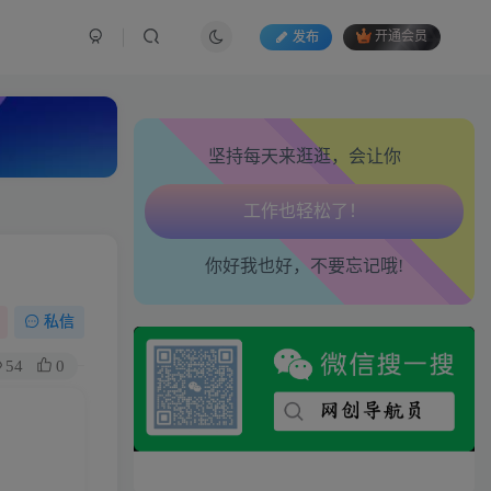
发布
开通会员
心情也舒畅了！
走路也有劲了！
坚持每天来逛逛，会让你
腿也不痛了！
腰也不酸了！
你好我也好，不要忘记哦!
工作也轻松了！
私信
54
0