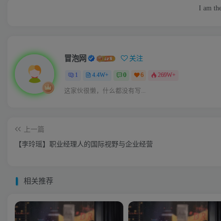
I am the
冒泡网
关注
1
4.4W+
0
6
269W+
这家伙很懒，什么都没有写...
上一篇
【李玲瑶】职业经理人的国际视野与企业经营
相关推荐