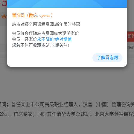
5
88
￥
￥
冒泡网（微信: cye-ai ）
免费
SVIP会员
VIP会员
免费
站点对接全网课程资源,新年限时特惠
会员价会伴随站点资源庞大逐渐涨价
立即
会员一经涨价
永不降价/绝对增值
您若不信可收藏本站,长期关注!
您当前未登录！建议登陆后购买，可保
了解冒泡网
问；曾任某上市公司高级职业经理人，汉普（中国）管理咨询
公司，首席专家；同时兼任清华大学总裁班、北京大学领袖课程