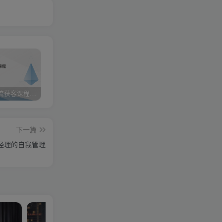
小红书引流获客课程：0基础日引100+精准客户
携手实战陪跑，领跑成功之路 ——点击开启您的蜕变之旅
快手图文带货3.0，无脑搬运，每日收入1000＋，非常适合新手小白
下一篇
经理的自我管理