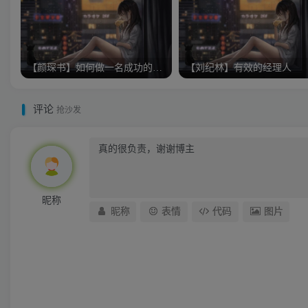
【颜琛书】如何做一名成功的职业经理人
【刘纪林】有效的经理人
评论
抢沙发
昵称
昵称
表情
代码
图片