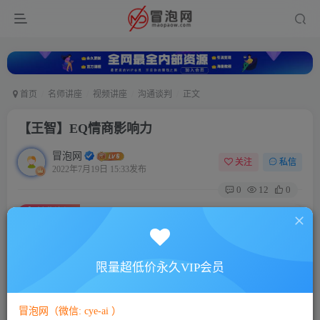
首页
名师讲座
视频讲座
沟通谈判
正文
【王智】EQ情商影响力
冒泡网
关注
私信
2022年7月19日 15:33发布
0
12
0
付费资源
【王智】EQ情商影响力
此内容为付费资源，请付费后查看
5
限量超低价永久VIP会员
88
￥
￥
免费
免费
VIP会员
SVIP会员
冒泡网（微信: cye-ai ）