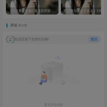
【陆文勇】荣昌E袋洗衣的营销模式
曾
评论
抢沙发
欢迎您留下宝贵的见解！
提交
暂无评论内容