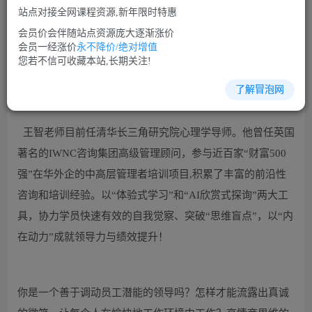
站点对接全网课程资源,新年限时特惠
立即购买
会员价会伴随站点资源庞大逐渐涨价
您当前未登录！建议登陆后购买，可保存购买订单
会员一经涨价
永不降价/绝对增值
您若不信可收藏本站,长期关注!
了解冒泡网
沟通谈判培训课程视频讲座简介：
王智老师目前任清华长三角研究院心理学导师。他曾任英国
著名的IWNC咨询集团高级管理顾问，参与近百家“财富500
强”在华外企的中高层管理者培训项目,积累了丰富的前沿性
咨询和培训经验。以“体验式学习”和“AI欣赏式探询”两大工
具，协力学员快速有效的自我觉察、突破“思维盲点”，以“内
在动力”成就领导力与绩效提升！
你是一个善于调动员工潜能的领导吗？怎样才能流露出真诚