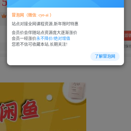
5
88
￥
￥
冒泡网（微信: cye-ai ）
免费
SVIP会员
VIP会员
免费
站点对接全网课程资源,新年限时特惠
会员价会伴随站点资源庞大逐渐涨价
立即
会员一经涨价
永不降价/绝对增值
您若不信可收藏本站,长期关注!
您当前未登录！建议登陆后购买，可保
了解冒泡网