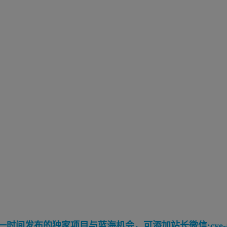
间发布的独家项目与蓝海机会，可添加站长微信:cye-a