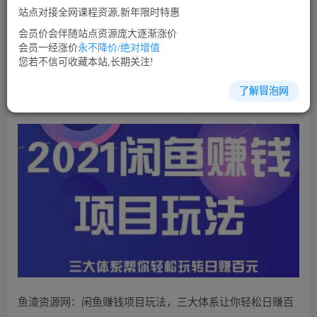
站点对接全网课程资源,新年限时特惠
立即购买
会员价会伴随站点资源庞大逐渐涨价
您当前未登录！建议登陆后购买，可保存购买订单
会员一经涨价
永不降价/绝对增值
您若不信可收藏本站,长期关注!
了解冒泡网
闲鱼项目培训课程视频教程讲座简介：
鱼渣资源网：闲鱼赚钱项目玩法，三大体系让你轻松日赚百