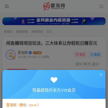
首页
网络营销
闲鱼项目
正文
闲鱼赚钱项目玩法，三大体系让你轻松日赚百元
冒泡网
关注
私信
2022年7月10日 17:56更新
0
25
0
付费资源
闲鱼赚钱项目玩法，三大体系让你轻松日赚百元
此内容为付费资源，请付费后查看
5
限量超低价永久VIP会员
限时特惠
88
￥
￥
免费
免费
VIP会员
SVIP会员
冒泡网（微信: cye-ai ）