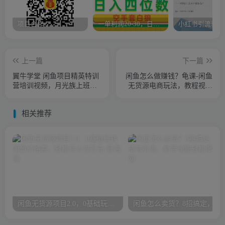
项目合作
一单利润20-30，日入四位数，空手套白狼，只要做就能赚，简单无套路
上一篇
下一篇
翼牛学堂 闲鱼项目精英特训
闲鱼怎么做赚钱？龟课-闲鱼
营培训视频，月光族上班族
无货源电商玩法，教程视频
的闲鱼赚钱课程
第19期
相关推荐
闲鱼无货源项目2.0，0基础玩转闲鱼价格差，轻松月入过万元
闲鱼怎么卖货？8招搞定，闲鱼卖货