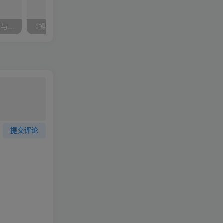
【雷卫旭】如何做生产计划与物料控制
《操作虚拟产品入5000课程》不一样的产品操作思路！
【郭鹏】6S现场管理
提交评论