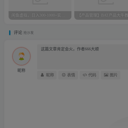
闲鱼虚拟，日入300-1000+实操落地项目
评论
抢沙发
昵称
昵称
表情
代码
图片