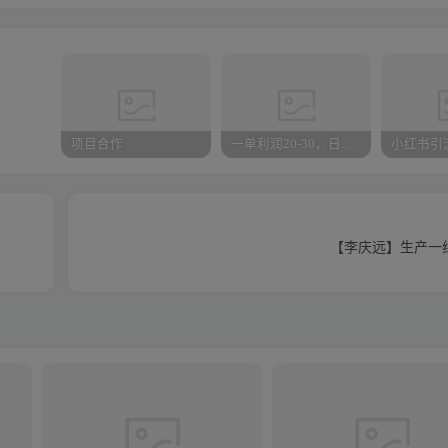
项目合作
一单利润20-30，日入四位数，空手套白狼，只要做就能赚，简单无套路
【李庆远】生产一