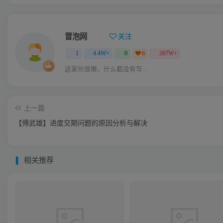
冒泡网
关注
1
4.4W+
0
6
267W+
这家伙很懒，什么都没有写...
上一篇
【傅武雄】进度交期问题的原因分析与解决
相关推荐