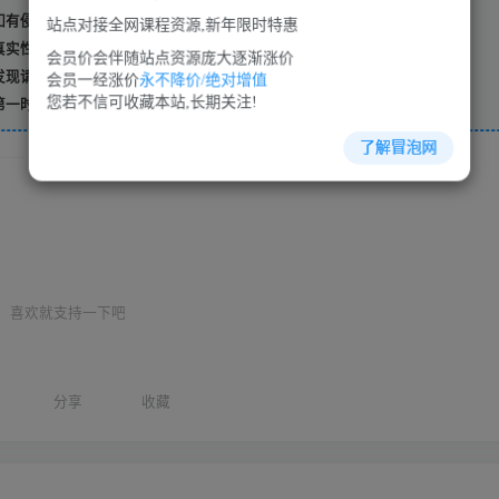
有侵权，请联系站长 QQ
1303712368
进行删除处理。
站点对接全网课程资源,新年限时特惠
真实性负责。
会员价会伴随站点资源庞大逐渐涨价
发现请向站长举报
会员一经涨价
永不降价/绝对增值
您若不信可收藏本站,长期关注!
第一时间更新。
了解冒泡网
THE END
喜欢就支持一下吧
分享
收藏