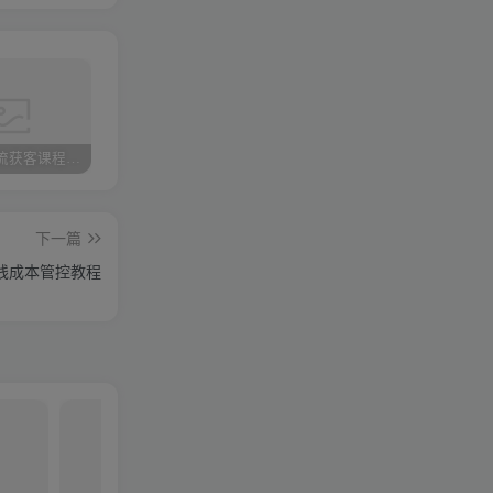
小红书引流获客课程：0基础日引100+精准客户
携手实战陪跑，领跑成功之路 ——点击开启您的蜕变之旅
快手图文带货3.0，无脑搬运，每日收入1000＋，非常适合新手小白
下一篇
线成本管控教程