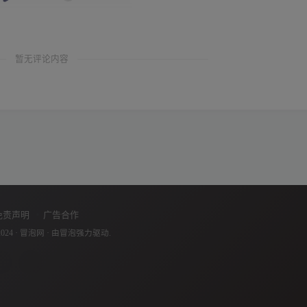
暂无评论内容
免责声明
广告合作
2024 ·
冒泡网
· 由
冒泡
强力驱动.