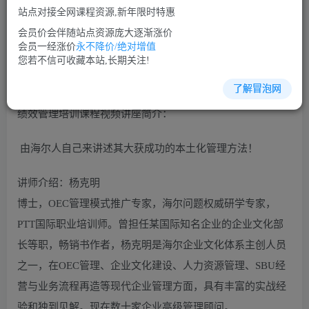
免费
免费
VIP会员
SVIP会员
站点对接全网课程资源,新年限时特惠
立即购买
会员价会伴随站点资源庞大逐渐涨价
会员一经涨价
永不降价/绝对增值
您当前未登录！建议登陆后购买，可保存购买订单
您若不信可收藏本站,长期关注!
了解冒泡网
绩效管理培训课程视频讲座简介：
由海尔人自己来讲述其大获成功的本土化管理方法！
讲师介绍：杨克明
博士，OEC管理模式推广专家，海尔问题权威研学专家，
PTT国际职业培训师。曾担任某国际知名企业的企业文化部
长等职，畅销书作者，杨克明是海尔企业文化体系主创人员
之一，在OEC管理、企业文化建设、人力资源管理、SBU经
营与业务流程再造等现代企业管理方面，具有丰富的实战经
验和独到见解。现在数十家企业高级管理顾问。