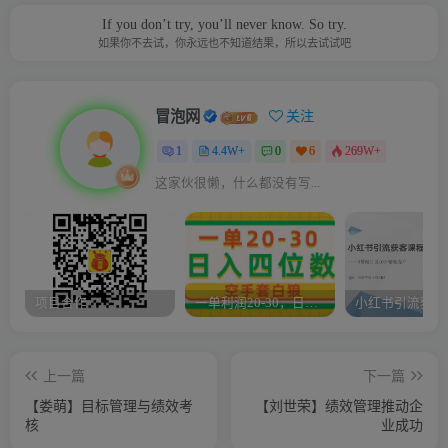
If you don’t try, you’ll never know. So try.
如果你不去试，你永远也不知道结果，所以去试试吧
冒泡网
关注
1
4.4W+
0
6
269W+
这家伙很懒，什么都没有写...
项目合作
一单利润20-30，日入四位数，空手套白狼，只要做就能赚，简单无套路
上一篇
下一篇
【娄萌】目标管理与绩效考
【刘世荣】绩效管理推动企
核
业成功