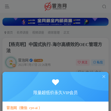
首页
名师讲座
视频讲座
绩效管理
正文
【杨克明】中国式执行-海尔高绩效的OEC管理方
法
冒泡网
关注
私信
2022年7月17日 22:26发布
0
27
0
付费资源
【杨克明】中国式执行-海尔高绩效的OEC管理方法
限量超低价永久VIP会员
此内容为付费资源，请付费后查看
5
88
￥
￥
冒泡网（微信: cye-ai ）