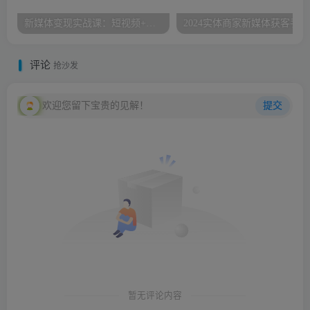
新媒体变现实战课：短视频+直播带货，拍摄、剪辑、引流、带货等
2
评论
抢沙发
欢迎您留下宝贵的见解！
提交
暂无评论内容