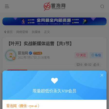
首页
网络营销
自媒体
正文
【叶开】实战新媒体运营【共3节】
冒泡网
关注
私信
2022年7月17日 23:30发布
0
32
0
付费资源
【叶开】实战新媒体运营【共3节】
此内容为付费资源，请付费后查看
5
限量超低价永久VIP会员
88
￥
￥
免费
免费
VIP会员
SVIP会员
冒泡网（微信: cye-ai ）