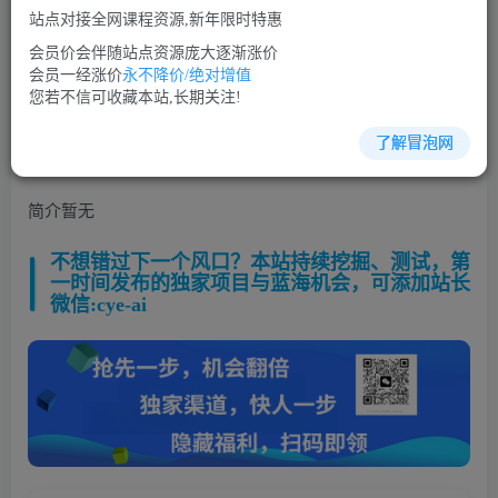
站点对接全网课程资源,新年限时特惠
立即购买
会员价会伴随站点资源庞大逐渐涨价
您当前未登录！建议登陆后购买，可保存购买订单
会员一经涨价
永不降价/绝对增值
您若不信可收藏本站,长期关注!
了解冒泡网
自媒体培训课程视频教程讲座简介：
简介暂无
不想错过下一个风口？本站持续挖掘、测试，第
一时间发布的独家项目与蓝海机会，可添加站长
微信:cye-ai