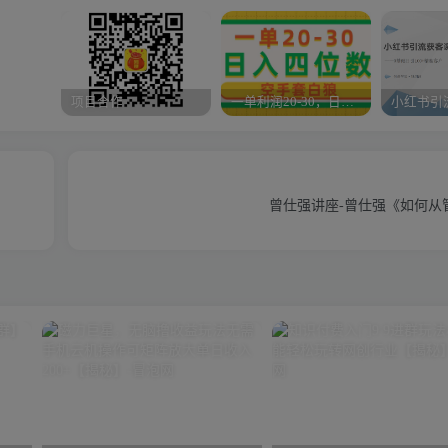
项目合作
一单利润20-30，日入四位数，空手套白狼，只要做就能赚，简单无套路
曾仕强讲座-曾仕强《如何从