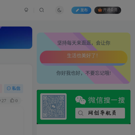
走路也有劲了！
发布
开通会员
腿也不痛了！
腰也不酸了！
坚持每天来逛逛，会让你
工作也轻松了！
你好我也好，不要忘记哦!
私信
27
0