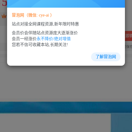
5
88
￥
￥
冒泡网（微信: cye-ai ）
免费
SVIP会员
VIP会员
免费
站点对接全网课程资源,新年限时特惠
会员价会伴随站点资源庞大逐渐涨价
立即
会员一经涨价
永不降价/绝对增值
您若不信可收藏本站,长期关注!
您当前未登录！建议登陆后购买，可保
了解冒泡网