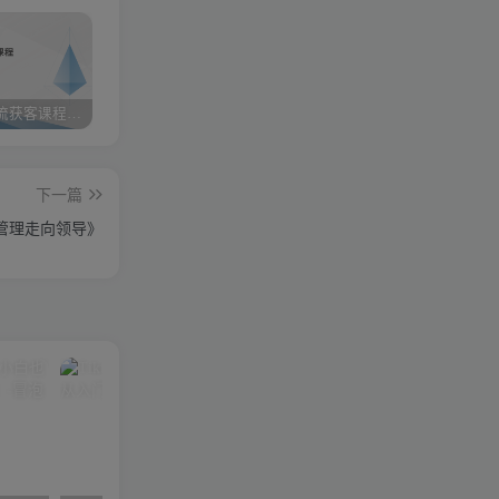
小红书引流获客课程：0基础日引100+精准客户
携手实战陪跑，领跑成功之路 ——点击开启您的蜕变之旅
快手图文带货3.0，无脑搬运，每日收入1000＋，非常适合新手小白
下一篇
管理走向领导》