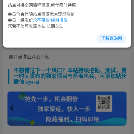
站点对接全网课程资源,新年限时特惠
立即购买
会员价会伴随站点资源庞大逐渐涨价
您当前未登录！建议登陆后购买，可保存购买订单
会员一经涨价
永不降价/绝对增值
您若不信可收藏本站,长期关注!
了解冒泡网
演讲口才培训课程视频讲座简介：
即兴演讲应对及训练
不想错过下一个风口？本站持续挖掘、测试，第
一时间发布的独家项目与蓝海机会，可添加站长
微信:cye-ai