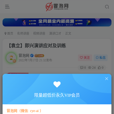
首页
名师讲座
视频讲座
演讲口才
正文
【袁立】即兴演讲应对及训练
冒泡网
关注
私信
2022年7月17日 21:32发布
0
24
0
付费资源
【袁立】即兴演讲应对及训练
此内容为付费资源，请付费后查看
5
限量超低价永久VIP会员
88
￥
￥
免费
免费
VIP会员
SVIP会员
冒泡网（微信: cye-ai ）