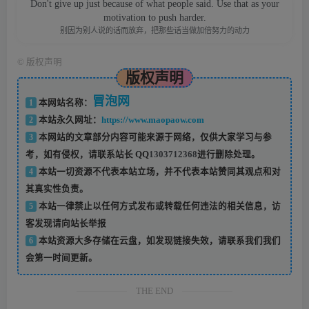
Don't give up just because of what people said. Use that as your
motivation to push harder.
别因为别人说的话而放弃，把那些话当做加倍努力的动力
©
版权声明
版权声明
冒泡网
1
本网站名称：
2
本站永久网址：
https://www.maopaow.com
3
本网站的文章部分内容可能来源于网络，仅供大家学习与参
考，如有侵权，请联系站长 QQ
1303712368
进行删除处理。
4
本站一切资源不代表本站立场，并不代表本站赞同其观点和对
其真实性负责。
5
本站一律禁止以任何方式发布或转载任何违法的相关信息，访
客发现请向站长举报
6
本站资源大多存储在云盘，如发现链接失效，请联系我们我们
会第一时间更新。
THE END