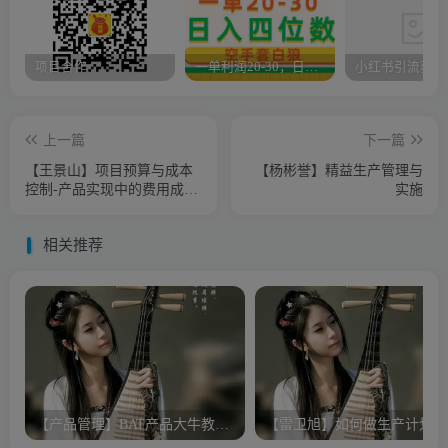
项目合作
一单利润20-30，日入四位数，空手套白狼，只要做就能赚，简单无套路
上一篇
下一篇
【王景山】项目预算与成本
【杨彬誉】精益生产管理与
控制-产品实现中的费用成本
实施
控制方法
相关推荐
【产品管理】BAT产品大牛教你产品规划与需求管理
【