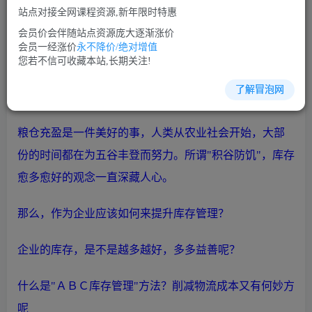
站点对接全网课程资源,新年限时特惠
立即购买
会员价会伴随站点资源庞大逐渐涨价
您当前未登录！建议登陆后购买，可保存购买订单
会员一经涨价
永不降价/绝对增值
您若不信可收藏本站,长期关注!
了解冒泡网
生产管理培训课程视频讲座简介：
粮仓充盈是一件美好的事，人类从农业社会开始，大部
份的时间都在为五谷丰登而努力。所谓"积谷防饥"，库存
愈多愈好的观念一直深藏人心。
那么，作为企业应该如何来提升库存管理？
企业的库存，是不是越多越好，多多益善呢？
什么是"ＡＢＣ库存管理"方法？削减
物流
成本又有何妙方
呢