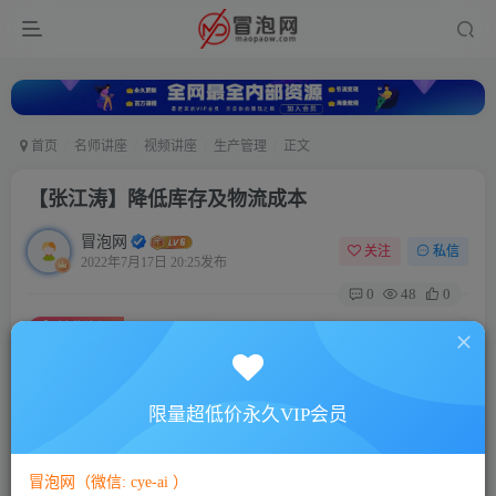
首页
名师讲座
视频讲座
生产管理
正文
【张江涛】降低库存及物流成本
冒泡网
关注
私信
2022年7月17日 20:25发布
0
48
0
付费资源
【张江涛】降低库存及物流成本
此内容为付费资源，请付费后查看
5
限量超低价永久VIP会员
88
￥
￥
免费
免费
VIP会员
SVIP会员
冒泡网（微信: cye-ai ）