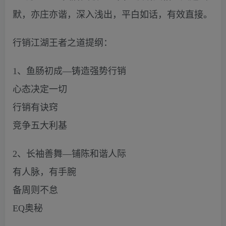
默，亦庄亦谐，深入浅出，平白如话，有效直接。
行销江湖王者之道提纲：
1、鱼肠初成—铸造强势行销
心态决定一切
行销有诀窍
竞争五大利基
2、长袖善舞—铺陈和谐人际
有人脉，有手腕
备周则不怠
EQ奥秘