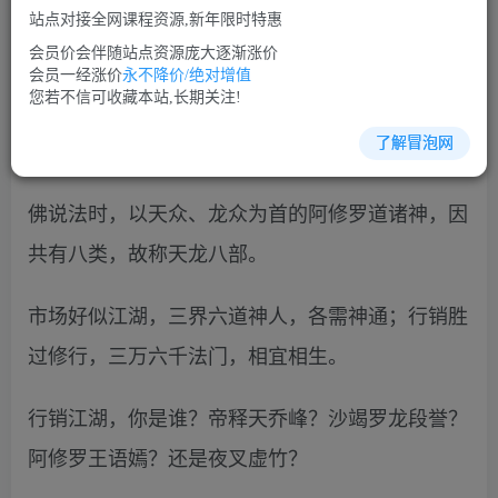
站点对接全网课程资源,新年限时特惠
立即购买
会员价会伴随站点资源庞大逐渐涨价
您当前未登录！建议登陆后购买，可保存购买订单
会员一经涨价
永不降价/绝对增值
您若不信可收藏本站,长期关注!
了解冒泡网
行销学培训课程视频讲座简介：
佛说法时，以天众、龙众为首的阿修罗道诸神，因
共有八类，故称天龙八部。
市场好似江湖，三界六道神人，各需神通；行销胜
过修行，三万六千法门，相宜相生。
行销江湖，你是谁？帝释天乔峰？沙竭罗龙段誉？
阿修罗王语嫣？还是夜叉虚竹？