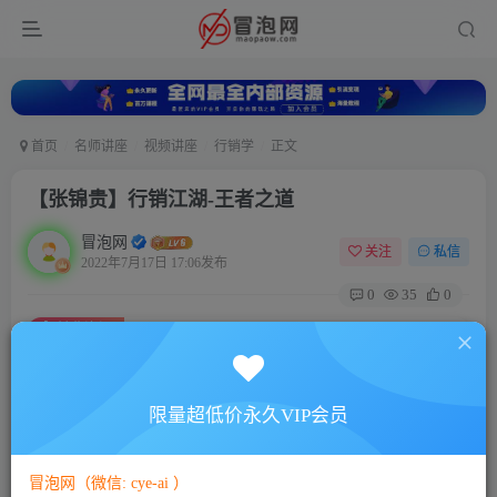
首页
名师讲座
视频讲座
行销学
正文
【张锦贵】行销江湖-王者之道
冒泡网
关注
私信
2022年7月17日 17:06发布
0
35
0
付费资源
【张锦贵】行销江湖-王者之道
此内容为付费资源，请付费后查看
5
限量超低价永久VIP会员
88
￥
￥
免费
免费
VIP会员
SVIP会员
冒泡网（微信: cye-ai ）