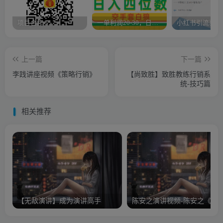
项目合作
一单利润20-30，日入四位数，空手套白狼，只要做就能赚，简单无套路
上一篇
下一篇
李践讲座视频《策略行销》
【尚致胜】致胜教练行销系
统-技巧篇
相关推荐
【无敌演讲】成为演讲高手
陈安之演讲视频-陈安之《