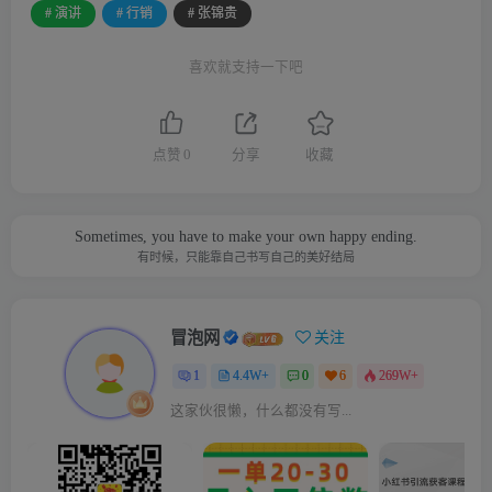
# 演讲
# 行销
# 张锦贵
喜欢就支持一下吧
点赞
0
分享
收藏
Sometimes, you have to make your own happy ending.
有时候，只能靠自己书写自己的美好结局
冒泡网
关注
1
4.4W+
0
6
269W+
这家伙很懒，什么都没有写...