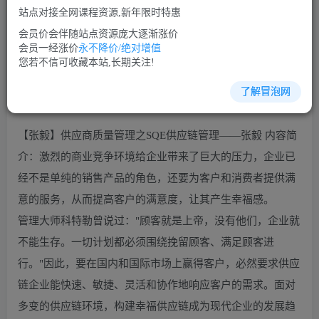
站点对接全网课程资源,新年限时特惠
立即购买
会员价会伴随站点资源庞大逐渐涨价
您当前未登录！建议登陆后购买，可保存购买订单
会员一经涨价
永不降价/绝对增值
您若不信可收藏本站,长期关注!
了解冒泡网
生产管理培训课程视频讲座简介：
【张毅】供应商质量管理之SQE供应链管理——张毅 内容简
介：激烈的商业竞争环境给企业带来了巨大的压力，企业已
经不是单纯的销售产品的角色，还要为客户和消费者提供满
意的服务，从而提高客户的满意度，让其产生幸福感。
管理大师科特勒曾说过："顾客就是上帝，没有他们，企业就
不能生存。一切计划都必须围绕挽留顾客、满足顾客进
行。"因此，要在国内和国际市场上赢得客户，必然要求供应
链企业能快速、敏捷、灵活和协作地响应客户的需求。面对
多变的供应链环境，构建幸福供应链成为现代企业的发展趋