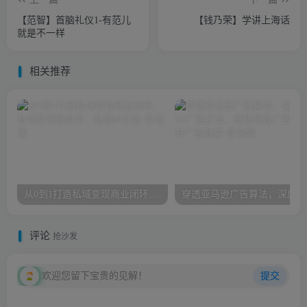
【范智】首脑礼仪1-有范儿
【钱乃荣】学讲上海话
就是不一样
相关推荐
从0到1打造私域变现商业闭环，私域变现操盘手，私域IP打造
穿透
评论
抢沙发
欢迎您留下宝贵的见解！
提交