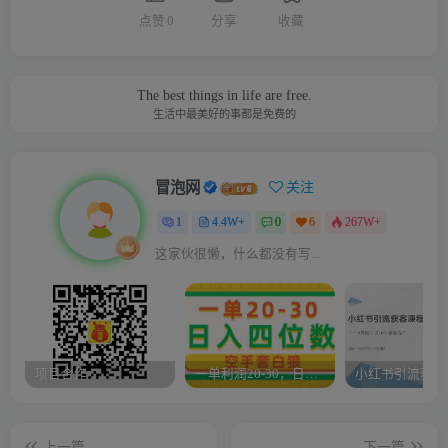
点赞
0
分享
收藏
The best things in life are free.
生活中最美好的事都是免费的
冒泡网
关注
1
4.4W+
0
6
267W+
这家伙很懒，什么都没有写...
项目合作
一单利润20-30，日入四位数，空手套白狼，只要做就能赚，简单无套路
上一篇
下一篇