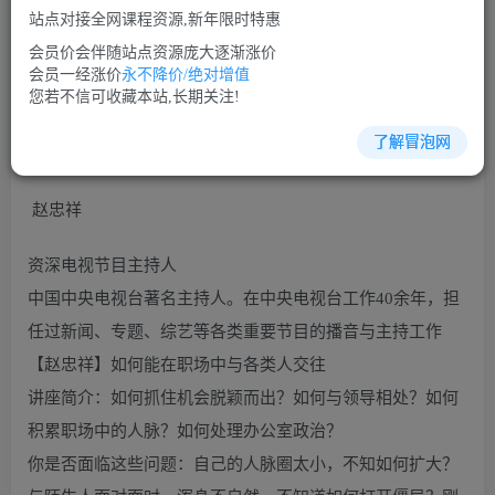
站点对接全网课程资源,新年限时特惠
立即购买
会员价会伴随站点资源庞大逐渐涨价
您当前未登录！建议登陆后购买，可保存购买订单
会员一经涨价
永不降价/绝对增值
您若不信可收藏本站,长期关注!
了解冒泡网
沟通谈判培训课程视频讲座简介：
赵忠祥
资深电视节目主持人
中国中央电视台著名主持人。在中央电视台工作40余年，担
任过新闻、专题、综艺等各类重要节目的播音与主持工作
【赵忠祥】如何能在职场中与各类人交往
讲座简介：如何抓住机会脱颖而出？如何与领导相处？如何
积累职场中的人脉？如何处理办公室政治？
你是否面临这些问题：自己的人脉圈太小，不知如何扩大？