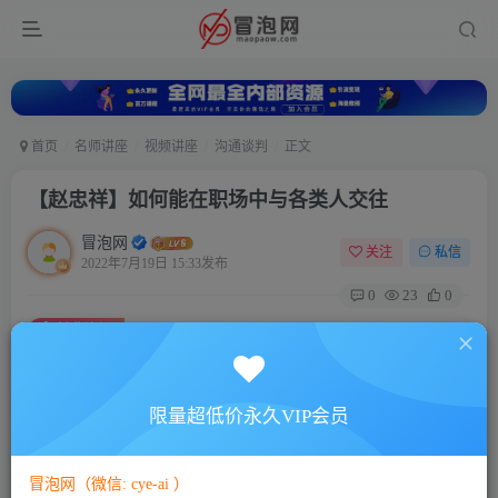
首页
名师讲座
视频讲座
沟通谈判
正文
【赵忠祥】如何能在职场中与各类人交往
冒泡网
关注
私信
2022年7月19日 15:33发布
0
23
0
付费资源
【赵忠祥】如何能在职场中与各类人交往
此内容为付费资源，请付费后查看
5
限量超低价永久VIP会员
88
￥
￥
免费
免费
VIP会员
SVIP会员
冒泡网（微信: cye-ai ）