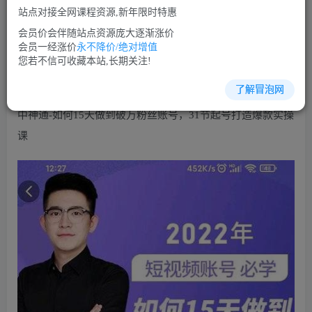
免费
免费
VIP会员
SVIP会员
站点对接全网课程资源,新年限时特惠
立即购买
会员价会伴随站点资源庞大逐渐涨价
会员一经涨价
永不降价/绝对增值
您当前未登录！建议登陆后购买，可保存购买订单
您若不信可收藏本站,长期关注!
了解冒泡网
中神通-如何15天做到破万粉丝账号，​31节起号打造爆款实操
课