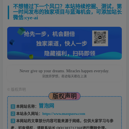
不想错过下一个风口？本站持续挖掘、测试，第
一时间发布的独家项目与蓝海机会，可添加站长
微信:cye-ai
Never give up your dreams. Miracles happen everyday.
别放弃梦想，奇迹每天都在上演
©
版权声明
版权声明
冒泡网
1
本网站名称：
2
本站永久网址：
https://www.maopaow.com
3
本网站的文章部分内容可能来源于网络，仅供大家学习与参
考，如有侵权，请联系站长 QQ
1303712368
进行删除处理。