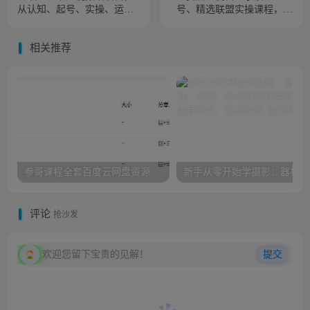
从认知、起号、实操、运
号、精选联盟实操课程，适
营，适合新人起步
合新手快速入门
相关推荐
参哥课程全套百度云网盘资源，海参哥课程（情感+抖音+财商）
新手
评论
抢沙发
欢迎您留下宝贵的见解！
提交