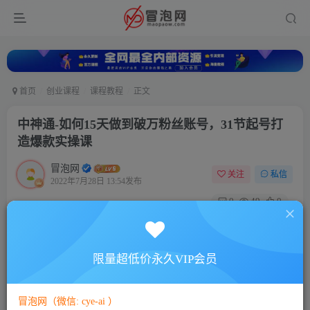
首页
创业课程
课程教程
正文
中神通-如何15天做到破万粉丝账号，​31节起号打
造爆款实操课
冒泡网
关注
私信
2022年7月28日 13:54发布
0
49
0
付费资源
中神通-如何15天做到破万粉丝账号，​31节起号打造爆款实操课
限量超低价永久VIP会员
此内容为付费资源，请付费后查看
5
88
￥
￥
冒泡网（微信: cye-ai ）