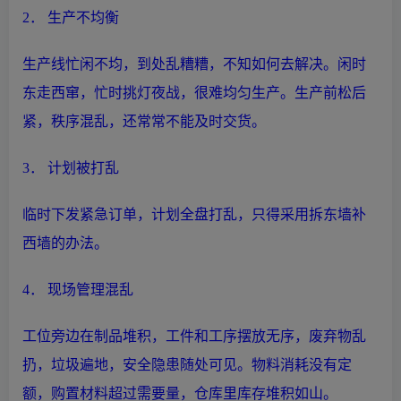
2．
生产
不均衡
生产
线忙闲不均，到处乱糟糟，不知如何去解决。闲时
东走西窜，忙时挑灯夜战，很难均匀
生产
。
生产
前松后
紧，秩序混乱，还常常不能及时交货。
3． 计划被打乱
临时下发紧急订单，计划全盘打乱，只得采用拆东墙补
西墙的办法。
4． 现场管理混乱
工位旁边在制品堆积，工件和工序摆放无序，废弃物乱
扔，垃圾遍地，安全隐患随处可见。物料消耗没有定
额，购置材料超过需要量，仓库里库存堆积如山。