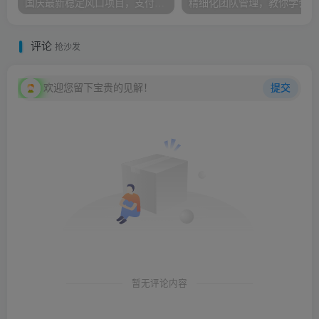
国庆最新稳定风口项目，支付宝广告分成计划，简单0成本，单号日入500+
精
评论
抢沙发
欢迎您留下宝贵的见解！
提交
暂无评论内容