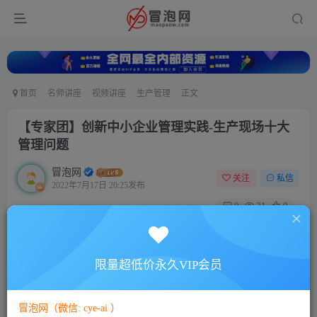
首页
名师讲座
视频讲座
生产管理
正文
【专家团】创新中小企业管理实践-生产现场十大
管理问题
冒泡网
关注
私信
2022年7月17日 20:25发布
0
31
0
付费资源
【专家团】创新中小企业管理实践-生产现场十大管理问题
限量超低价永久VIP会员
此内容为付费资源，请付费后查看
5
88
￥
￥
冒泡网（微信: cye-ai ）