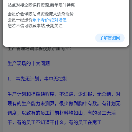
免费
免费
VIP会员
SVIP会员
站点对接全网课程资源,新年限时特惠
立即购买
会员价会伴随站点资源庞大逐渐涨价
会员一经涨价
永不降价/绝对增值
您当前未登录！建议登陆后购买，可保存购买订单
您若不信可收藏本站,长期关注!
了解冒泡网
生产管理培训课程视频讲座简介：
生产
现场的十大问题
1． 事先无计划，事中无控制
生产
计划和指挥缺程序，不追踪，少汇报，无总结，对
现有的
生产
能力未测算，很少做到胸中有数。有计划无
调度，以致有的员工门前材料堆如山，有的员工无活
干，有的员工不知道干什么，有的员工在窝工