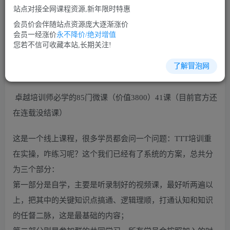
站点对接全网课程资源,新年限时特惠
立即购买
会员价会伴随站点资源庞大逐渐涨价
您当前未登录！建议登陆后购买，可保存购买订单
会员一经涨价
永不降价/绝对增值
您若不信可收藏本站,长期关注!
了解冒泡网
演讲口才培训课程视频讲座简介：
卓越培训师必学的85门微课（价值3800）41课（目前官方还
在连载没结课）
这是一个线上课程，很多学员都会问一个问题：TTT培训重
在实操，咋练习呢？这个我们已经有了系统的方案，总共分
为三个部分：
第一部分是自学，主要是听录制好的视频课，最好听两遍以
上，把其中的关键知识点搞通、逻辑理顺，打通认知和知识
的任督二脉，这是最基础的内容；