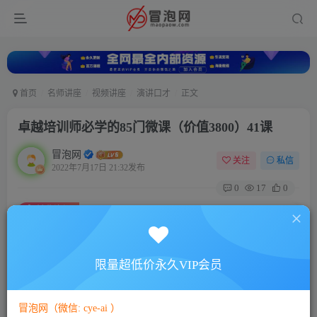
首页
名师讲座
视频讲座
演讲口才
正文
卓越培训师必学的85门微课（价值3800）41课
冒泡网
关注
私信
2022年7月17日 21:32发布
0
17
0
付费资源
卓越培训师必学的85门微课（价值3800）41课
此内容为付费资源，请付费后查看
5
限量超低价永久VIP会员
88
￥
￥
免费
免费
VIP会员
SVIP会员
冒泡网（微信: cye-ai ）