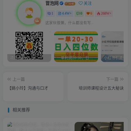
冒泡网
关注
1
4.4W+
0
6
268W+
这家伙很懒，什么都没有写...
项目合作
一单利润20-30，日入四位数，空手套白狼，只要做就能赚，简单无套路
上一篇
下一篇
【姚小玲】沟通与口才
培训师课程设计五大秘诀
相关推荐