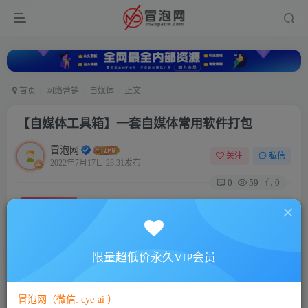
首页
网络营销
自媒体
正文
【自媒体工具箱】一套自媒体常用软件打包
冒泡网
关注
私信
2022年7月17日 23:31发布
0
59
0
付费资源
【自媒体工具箱】一套自媒体常用软件打包
此内容为付费资源，请付费后查看
5
限量超低价永久VIP会员
88
￥
￥
免费
免费
VIP会员
SVIP会员
冒泡网（微信: cye-ai ）