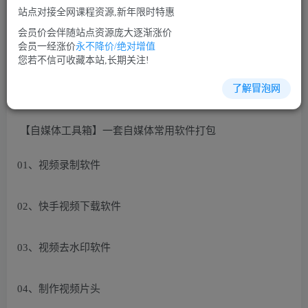
站点对接全网课程资源,新年限时特惠
立即购买
会员价会伴随站点资源庞大逐渐涨价
您当前未登录！建议登陆后购买，可保存购买订单
会员一经涨价
永不降价/绝对增值
您若不信可收藏本站,长期关注!
了解冒泡网
自媒体培训课程视频教程讲座简介：
【自媒体工具箱】一套自媒体常用软件打包
01、视频录制软件
02、快手视频下载软件
03、视频去水印软件
04、制作视频片头