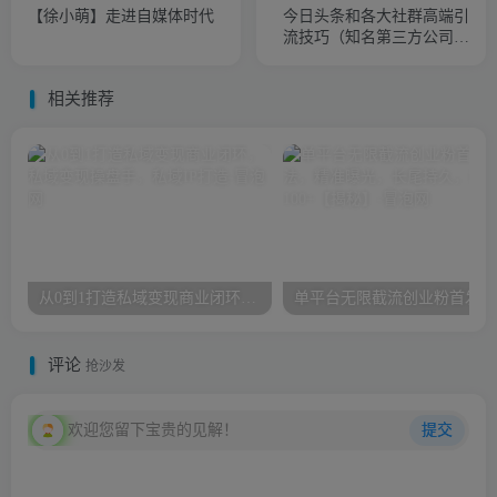
【徐小萌】走进自媒体时代
今日头条和各大社群高端引
流技巧（知名第三方公司价
值2999的培训课程）
相关推荐
从0到1打造私域变现商业闭环，私域变现操盘手，私域IP打造
单平
评论
抢沙发
欢迎您留下宝贵的见解！
提交