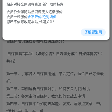
免费
免费
VIP会员
SVIP会员
站点对接全网课程资源,新年限时特惠
立即购买
会员价会伴随站点资源庞大逐渐涨价
会员一经涨价
永不降价/绝对增值
您当前未登录！建议登陆后购买，可保存购买订单
您若不信可收藏本站,长期关注!
了解冒泡网
自媒体培训课程视频教程讲座简介：
自媒体营销军团（如何引流？自媒体分成？自媒体排名？）
共4节
第一节：了解各大自媒体用途，学会定位，适合自己才是最
好。
第二节：举例解析自媒体对手，如何学会为我所用。
第三节：各大主流自媒体，教您如何实战去申请
第四节：自媒体平台如何去起题、发文、写爆点文章、带。
“滑稽”带广告，举一反三。