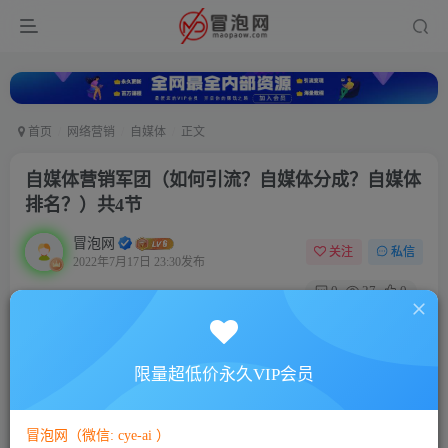
首页
网络营销
自媒体
正文
自媒体营销军团（如何引流？自媒体分成？自媒体
排名？）共4节
冒泡网
关注
私信
2022年7月17日 23:30发布
0
27
0
付费资源
自媒体营销军团（如何引流？自媒体分成？自媒体排名？）共4节
限量超低价永久VIP会员
此内容为付费资源，请付费后查看
5
88
￥
￥
冒泡网（微信: cye-ai ）