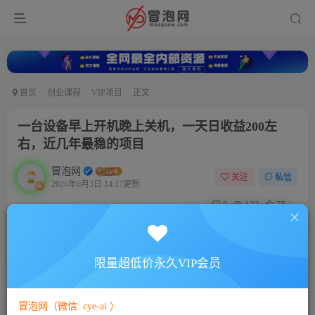
首页
创业课程
VIP项目
正文
一台设备早上开机晚上关机，一天日收益200左
右，近几年最稳的项目
冒泡网
关注
私信
2026年6月3日 14:17更新
0
122
75
付费阅读
已售 28
一台设备早上开机晚上关机，一天日收益200左右，近几年最稳的项目
限量超低价永久VIP会员
此内容为付费阅读，请付费后查看
10
￥
冒泡网（微信: cye-ai ）