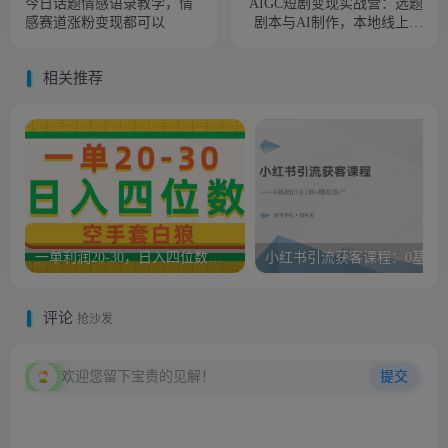
今日话题情感语录教学，情
AIGC短剧变现实战营：选题
感赛道涨粉变现都可以
剧本与AI制作，本地线上双
方案落地爆款短剧副业
相关推荐
一单利润20-30，日入四位数，空手套白狼，只要做就能赚，简单无套路
小红书引流获客课程：0基础
评论
抢沙发
欢迎您留下宝贵的见解！
提交