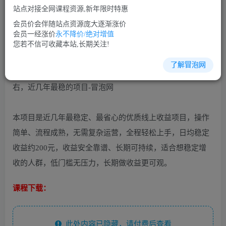
免费
免费
VIP会员
SVIP会员
站点对接全网课程资源,新年限时特惠
立即购买
会员价会伴随站点资源庞大逐渐涨价
会员一经涨价
永不降价/绝对增值
您当前未登录！建议登陆后购买，可保存购买订单
您若不信可收藏本站,长期关注!
了解冒泡网
本项目是近几年最稳定、最省心的优质线上收益项目，操作
简单、流程成熟，无需复杂运营，全程轻松上手，日均稳定
收益约200元，收益安全靠谱、长期可持续，适合想稳定增
收的人群，低门槛无压力，长期做收益更可观。
课程下载：
此处内容已隐藏，请付费后查看