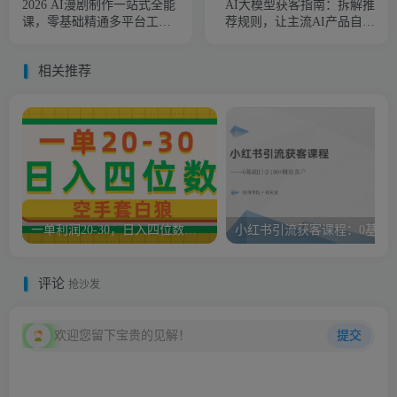
2026 AI漫剧制作一站式全能
AI大模型获客指南：拆解推
课，零基础精通多平台工
荐规则，让主流AI产品自发
具，快速批量产出原创漫剧
推荐你的生意 ，实现免费引
流
相关推荐
一单利润20-30，日入四位数，空手套白狼，只要做就能赚，简单无套路
小红书引流获客课程：0基础
评论
抢沙发
欢迎您留下宝贵的见解！
提交