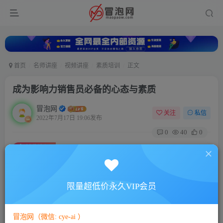
首页
名师讲座
视频讲座
素质培训
正文
成为影响力销售员必备的心态与素质
冒泡网
关注
私信
2022年7月17日 19:06发布
0
40
0
付费资源
成为影响力销售员必备的心态与素质
此内容为付费资源，请付费后查看
5
限量超低价永久VIP会员
88
￥
￥
免费
免费
VIP会员
SVIP会员
冒泡网（微信: cye-ai ）