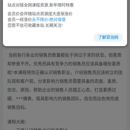
站点对接全网课程资源,新年限时特惠
立即购买
会员价会伴随站点资源庞大逐渐涨价
您当前未登录！建议登陆后购买，可保存购买订单
会员一经涨价
永不降价/绝对增值
您若不信可收藏本站,长期关注!
了解冒泡网
素质培训培训课程视频讲座简介：
当前各行各业的销售员数量都处于供过于求的状态，但素质
却参差不齐。优秀而具有竞争力的销售员应该具备哪些素质
呢?本课程将你正确认识销售职业，介绍销售员应该树立的团
队观和客户观，分享影响力销售员需要具备的态度、素质、
信念、原则，帮助企业的销售人员摆正心态，打造素质过
硬、***爆表、极具影响力的销售团队，自信而出色地完成
销售目标。
课程大纲：